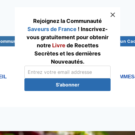
Rejoignez la Communauté
Saveurs de France
! Inscrivez-
vous gratuitement pour obtenir
 Communauté Saveurs France
Abonnez-vous pour un Cade
notre
Livre
de Recettes
Secrètes et les dernières
Nouveautés.
EIL
RECETTES
Blog
QUI SOMMES
S'abonner