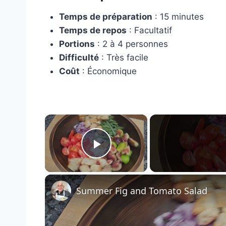
Temps de préparation
: 15 minutes
Temps de repos
: Facultatif
Portions
: 2 à 4 personnes
Difficulté
: Très facile
Coût
: Économique
×
Play Video
Summer Fig and Tomato Salad