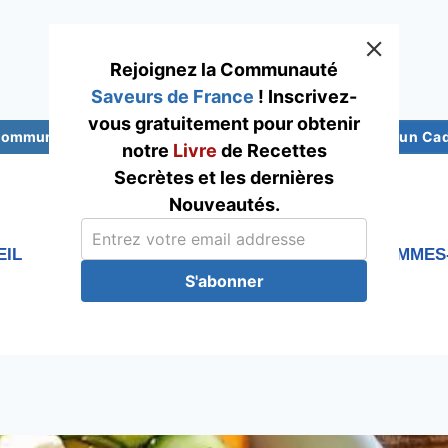
Rejoignez la Communauté
Saveurs de France
! Inscrivez-
vous gratuitement pour obtenir
 Communauté Saveurs France
Abonnez-vous pour un Cade
notre
Livre
de Recettes
Secrètes et les dernières
Nouveautés.
EIL
RECETTES
Blog
QUI SOMMES
S'abonner