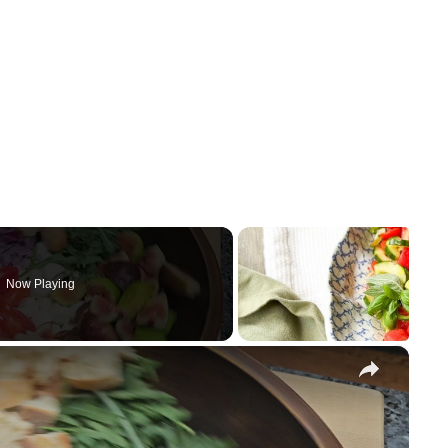
Now Playing
×