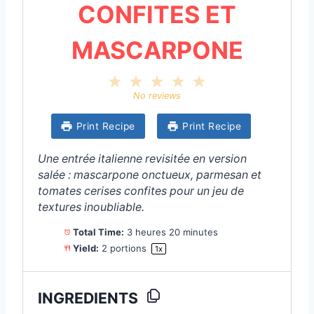
CONFITES ET
MASCARPONE
1
2
3
4
5
S
S
S
S
S
No reviews
t
t
t
t
t
a
a
a
a
a
Print Recipe
Print Recipe
r
r
r
r
r
s
s
s
s
Une entrée italienne revisitée en version
salée : mascarpone onctueux, parmesan et
tomates cerises confites pour un jeu de
textures inoubliable.
Total Time:
3 heures 20 minutes
Yield:
2
portions
1
x
INGREDIENTS