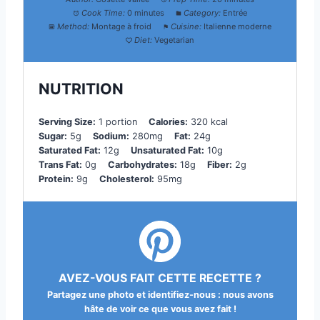
Cook Time:
0 minutes
Category:
Entrée
Method:
Montage à froid
Cuisine:
Italienne moderne
Diet:
Vegetarian
NUTRITION
Serving Size:
1 portion
Calories:
320 kcal
Sugar:
5g
Sodium:
280mg
Fat:
24g
Saturated Fat:
12g
Unsaturated Fat:
10g
Trans Fat:
0g
Carbohydrates:
18g
Fiber:
2g
Protein:
9g
Cholesterol:
95mg
AVEZ-VOUS FAIT CETTE RECETTE ?
Partagez une photo et identifiez-nous : nous avons
hâte de voir ce que vous avez fait !