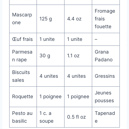
Fromage
Mascarp
125 g
4.4 oz
frais
one
fouette
Œuf frais
1 unite
1 unite
–
Parmesa
Grana
30 g
1.1 oz
n rape
Padano
Biscuits
4 unites
4 unites
Gressins
sales
Jeunes
Roquette
1 poignee
1 poignee
pousses
Pesto au
1 c. a
Tapenad
0.5 fl oz
basilic
soupe
e