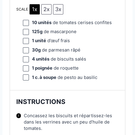
1x
2x
3x
SCALE
10
unités
de tomates cerises confites
125g
de mascarpone
1
unité
d’œuf frais
30g
de parmesan râpé
4
unités
de biscuits salés
1
poignée
de roquette
1
c. à soupe
de pesto au basilic
INSTRUCTIONS
Concassez les biscuits et répartissez-les
dans les verrines avec un peu d’huile de
tomates.