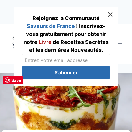
Rejoignez la Communauté
Saveurs de France
! Inscrivez-
Skip
vous gratuitement pour obtenir
to
notre
Livre
de Recettes Secrètes
content
et les dernières Nouveautés.
S'abonner
Save