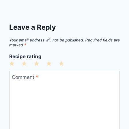
Leave a Reply
Your email address will not be published.
Required fields are
marked
*
Recipe rating
1
2
3
4
5
Star
Stars
Stars
Stars
Stars
Comment
*