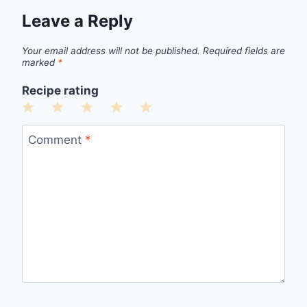
Leave a Reply
Your email address will not be published.
Required fields are
marked
*
Recipe rating
1
2
3
4
5
Star
Stars
Stars
Stars
Stars
Comment
*