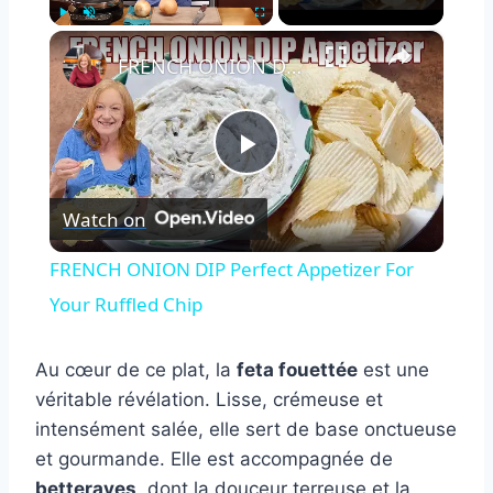
×
Play
Unmute
Fullscreen
FRENCH ONION DIP Perfect Appetizer For Your Ruffled Chip
Play
Watch on
Video
FRENCH ONION DIP Perfect Appetizer For
Your Ruffled Chip
Au cœur de ce plat, la
feta fouettée
est une
véritable révélation. Lisse, crémeuse et
intensément salée, elle sert de base onctueuse
et gourmande. Elle est accompagnée de
betteraves
, dont la douceur terreuse et la