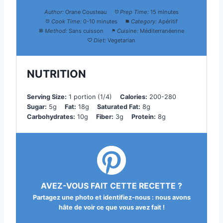
Author:
Orane Cousteau
Prep Time:
15 minutes
Cook Time:
0-10 minutes
Category:
Apéritif
Method:
Sans cuisson
Cuisine:
Méditerranéenne
Diet:
Vegetarian
NUTRITION
Serving Size:
1 portion (1/4)
Calories:
200-280
Sugar:
5g
Fat:
18g
Saturated Fat:
8g
Carbohydrates:
10g
Fiber:
3g
Protein:
8g
AVEZ-VOUS FAIT CETTE RECETTE ?
Partagez une photo et identifiez-nous : nous avons
hâte de voir ce que vous avez fait !