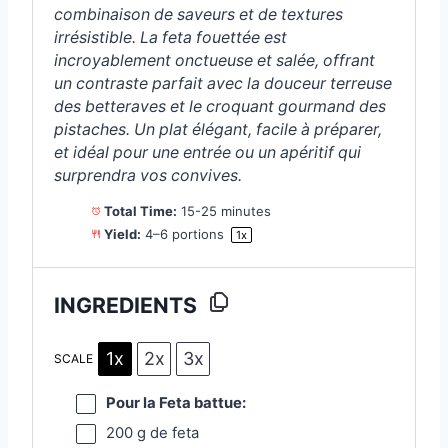
combinaison de saveurs et de textures
irrésistible. La feta fouettée est
incroyablement onctueuse et salée, offrant
un contraste parfait avec la douceur terreuse
des betteraves et le croquant gourmand des
pistaches. Un plat élégant, facile à préparer,
et idéal pour une entrée ou un apéritif qui
surprendra vos convives.
Total Time:
15-25 minutes
Yield:
4
–
6
portions
1
x
INGREDIENTS
1x
2x
3x
SCALE
Pour la Feta battue:
200 g
de feta