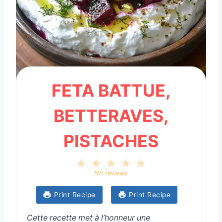
FETA BATTUE,
BETTERAVES,
PISTACHES
1
2
3
4
5
S
S
S
S
S
No reviews
t
t
t
t
t
a
a
a
a
a
Print Recipe
Print Recipe
r
r
r
r
r
s
s
s
s
Cette recette met à l’honneur une