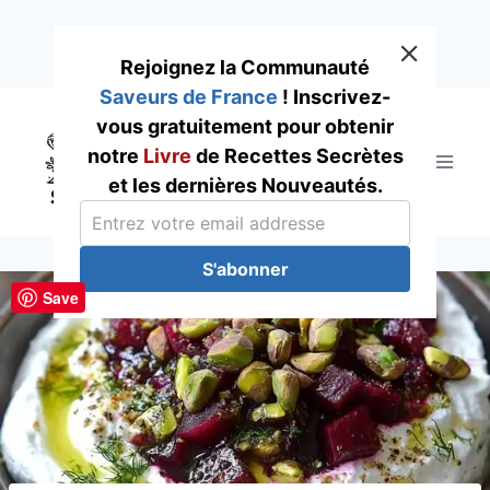
Rejoignez la Communauté
Saveurs de France
! Inscrivez-
Skip
vous gratuitement pour obtenir
to
notre
Livre
de Recettes Secrètes
content
et les dernières Nouveautés.
S'abonner
Save