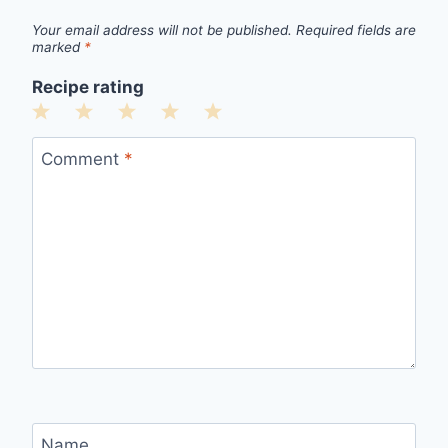
Your email address will not be published.
Required fields are
marked
*
Recipe rating
1
2
3
4
5
Star
Stars
Stars
Stars
Stars
Comment
*
Name