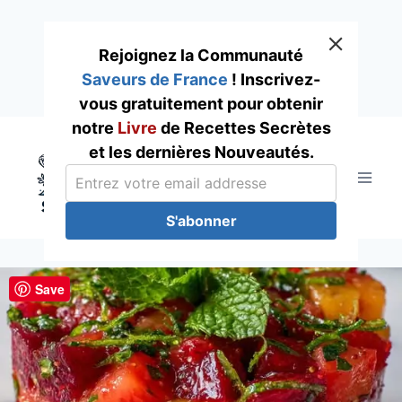
Rejoignez la Communauté
Saveurs de France
! Inscrivez-
vous gratuitement pour obtenir
Skip
notre
Livre
de Recettes Secrètes
to
et les dernières Nouveautés.
content
S'abonner
Save