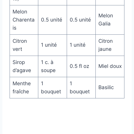
Melon
Melon
Charenta
0.5 unité
0.5 unité
Galia
is
Citron
Citron
1 unité
1 unité
vert
jaune
Sirop
1 c. à
0.5 fl oz
Miel doux
d’agave
soupe
Menthe
1
1
Basilic
fraîche
bouquet
bouquet