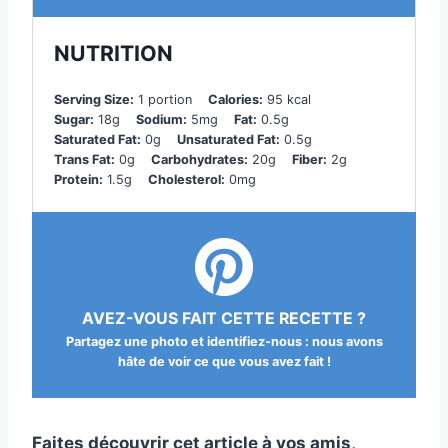
NUTRITION
Serving Size:
1 portion
Calories:
95 kcal
Sugar:
18g
Sodium:
5mg
Fat:
0.5g
Saturated Fat:
0g
Unsaturated Fat:
0.5g
Trans Fat:
0g
Carbohydrates:
20g
Fiber:
2g
Protein:
1.5g
Cholesterol:
0mg
AVEZ-VOUS FAIT CETTE RECETTE ?
Partagez une photo et identifiez-nous : nous avons
hâte de voir ce que vous avez fait !
Faites découvrir cet article à vos amis,