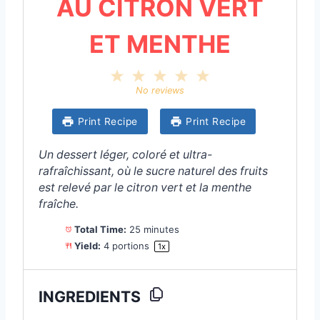
AU CITRON VERT
ET MENTHE
1
2
3
4
5
S
S
S
S
S
No reviews
t
t
t
t
t
a
a
a
a
a
Print Recipe
Print Recipe
r
r
r
r
r
s
s
s
s
Un dessert léger, coloré et ultra-
rafraîchissant, où le sucre naturel des fruits
est relevé par le citron vert et la menthe
fraîche.
Total Time:
25 minutes
Yield:
4
portions
1
x
INGREDIENTS