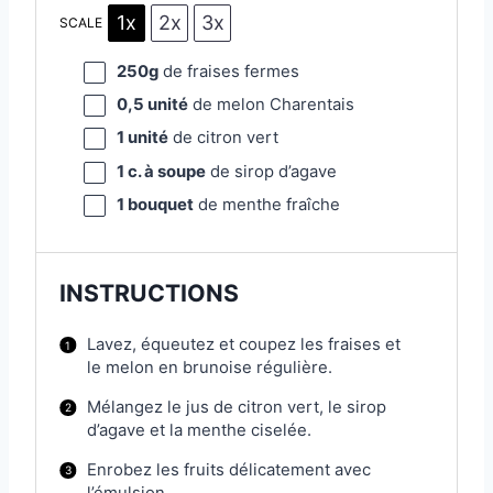
1x
2x
3x
SCALE
250g
de fraises fermes
0
,5 unité
de melon Charentais
1
unité
de citron vert
1
c. à soupe
de sirop d’agave
1
bouquet
de menthe fraîche
INSTRUCTIONS
Lavez, équeutez et coupez les fraises et
le melon en brunoise régulière.
Mélangez le jus de citron vert, le sirop
d’agave et la menthe ciselée.
Enrobez les fruits délicatement avec