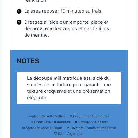
l’émulsion.
Laissez reposer 10 minutes au frais.
Dressez à l’aide d’un emporte-pièce et
décorez avec les zestes et des feuilles
de menthe.
NOTES
La découpe millimétrique est la clé du
succès de ce tartare pour garantir une
texture croquante et une présentation
élégante.
Author:
Cosette Vallée
Prep Time:
15 minutes
Cook Time:
0 minutes
Category:
Dessert
Method:
Sans cuisson
Cuisine:
Française moderne
Diet:
Vegetarian