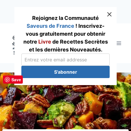
Rejoignez la Communauté
Saveurs de France
! Inscrivez-
Skip
vous gratuitement pour obtenir
to
notre
Livre
de Recettes Secrètes
content
et les dernières Nouveautés.
S'abonner
Save