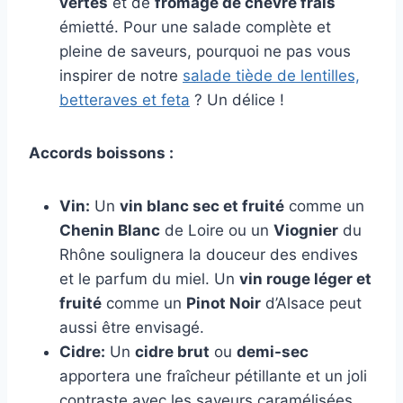
vertes
et de
fromage de chèvre frais
émietté. Pour une salade complète et
pleine de saveurs, pourquoi ne pas vous
inspirer de notre
salade tiède de lentilles,
betteraves et feta
? Un délice !
Accords boissons :
Vin:
Un
vin blanc sec et fruité
comme un
Chenin Blanc
de Loire ou un
Viognier
du
Rhône soulignera la douceur des endives
et le parfum du miel. Un
vin rouge léger et
fruité
comme un
Pinot Noir
d’Alsace peut
aussi être envisagé.
Cidre:
Un
cidre brut
ou
demi-sec
apportera une fraîcheur pétillante et un joli
contraste avec les saveurs caramélisées.