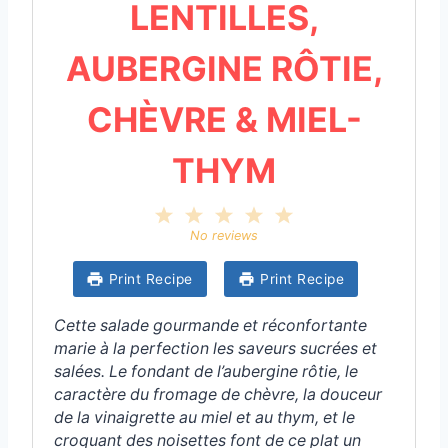
LENTILLES,
AUBERGINE RÔTIE,
CHÈVRE & MIEL-
THYM
1
2
3
4
5
S
S
S
S
S
No reviews
t
t
t
t
t
a
a
a
a
a
Print Recipe
Print Recipe
r
r
r
r
r
s
s
s
s
Cette salade gourmande et réconfortante
marie à la perfection les saveurs sucrées et
salées. Le fondant de l’aubergine rôtie, le
caractère du fromage de chèvre, la douceur
de la vinaigrette au miel et au thym, et le
croquant des noisettes font de ce plat un