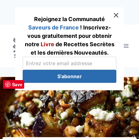
Rejoignez la Communauté
Saveurs de France
! Inscrivez-
Skip
vous gratuitement pour obtenir
to
notre
Livre
de Recettes Secrètes
content
et les dernières Nouveautés.
S'abonner
Save