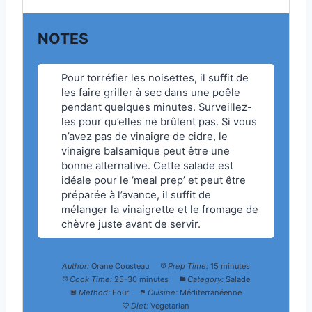
NOTES
Pour torréfier les noisettes, il suffit de
les faire griller à sec dans une poêle
pendant quelques minutes. Surveillez-
les pour qu’elles ne brûlent pas. Si vous
n’avez pas de vinaigre de cidre, le
vinaigre balsamique peut être une
bonne alternative. Cette salade est
idéale pour le ‘meal prep’ et peut être
préparée à l’avance, il suffit de
mélanger la vinaigrette et le fromage de
chèvre juste avant de servir.
Author:
Orane Cousteau
Prep Time:
15 minutes
Cook Time:
25-30 minutes
Category:
Salade
Method:
Four
Cuisine:
Méditerranéenne
Diet:
Vegetarian