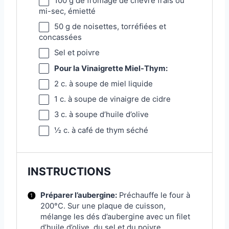
100 g
de fromage de chèvre frais ou
mi-sec, émietté
50 g
de noisettes, torréfiées et
concassées
Sel et poivre
Pour la Vinaigrette Miel-Thym:
2
c. à soupe de miel liquide
1
c. à soupe de vinaigre de cidre
3
c. à soupe d’huile d’olive
½
c. à café de thym séché
INSTRUCTIONS
Préparer l’aubergine:
Préchauffe le four à
200°C. Sur une plaque de cuisson,
mélange les dés d’aubergine avec un filet
d’huile d’olive, du sel et du poivre.