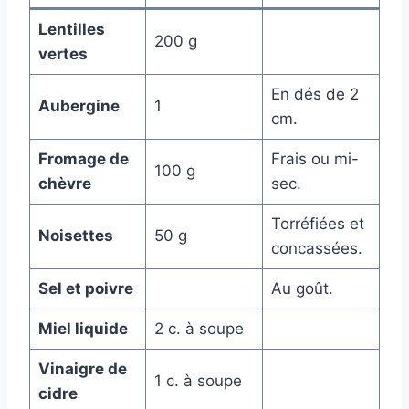
Lentilles
200 g
vertes
En dés de 2
Aubergine
1
cm.
Fromage de
Frais ou mi-
100 g
chèvre
sec.
Torréfiées et
Noisettes
50 g
concassées.
Sel et poivre
Au goût.
Miel liquide
2 c. à soupe
Vinaigre de
1 c. à soupe
cidre