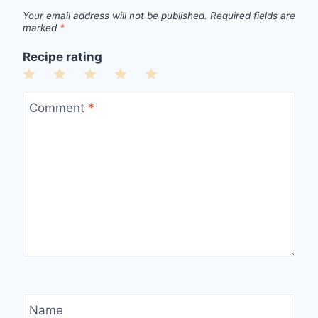
Your email address will not be published.
Required fields are
marked
*
Recipe rating
1
2
3
4
5
Star
Stars
Stars
Stars
Stars
Comment
*
Name