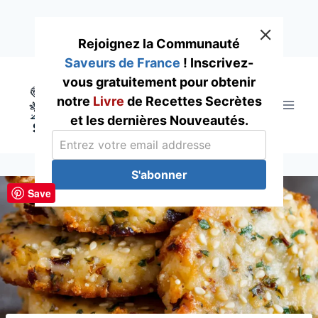
Rejoignez la Communauté
Saveurs de France
! Inscrivez-
Skip
vous gratuitement pour obtenir
to
notre
Livre
de Recettes Secrètes
content
et les dernières Nouveautés.
S'abonner
Save