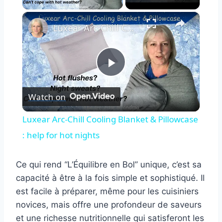
×
Luxear Arc-Chill Cooling Blanket & Pillowcase : help for hot nights
Play
Watch on
Video
Luxear Arc-Chill Cooling Blanket & Pillowcase
: help for hot nights
Ce qui rend “L’Équilibre en Bol” unique, c’est sa
capacité à être à la fois simple et sophistiqué. Il
est facile à préparer, même pour les cuisiniers
novices, mais offre une profondeur de saveurs
et une richesse nutritionnelle qui satisferont les