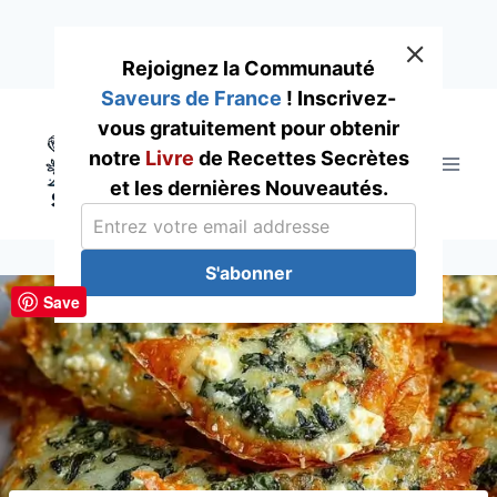
Rejoignez la Communauté
Saveurs de France
! Inscrivez-
Skip
vous gratuitement pour obtenir
to
notre
Livre
de Recettes Secrètes
content
et les dernières Nouveautés.
S'abonner
Save