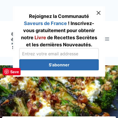
Rejoignez la Communauté
Saveurs de France
! Inscrivez-
Skip
vous gratuitement pour obtenir
to
notre
Livre
de Recettes Secrètes
content
et les dernières Nouveautés.
S'abonner
Save