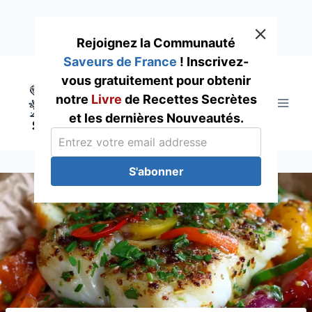
Rejoignez la Communauté
Saveurs de France
! Inscrivez-
Skip
vous gratuitement pour obtenir
to
notre
Livre
de Recettes Secrètes
content
et les dernières Nouveautés.
S'abonner