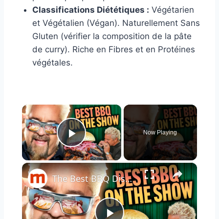
Classifications Diététiques :
Végétarien
et Végétalien (Végan). Naturellement Sans
Gluten (vérifier la composition de la pâte
de curry). Riche en Fibres et en Protéines
végétales.
×
Now Playing
Play Video
×
The Best BBQ Dishes We've Seen On Diners, Drive-Ins And Dives