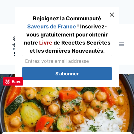
Rejoignez la Communauté
Saveurs de France
! Inscrivez-
Skip
vous gratuitement pour obtenir
to
notre
Livre
de Recettes Secrètes
content
et les dernières Nouveautés.
S'abonner
Save