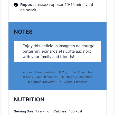
Repos :
Laissez reposer 10-15 min avant
de servir.
NOTES
Enjoy this delicious lasagnes de courge
butternut, épinards et ricotta aux noix
with your family and friends!
Author:
Orane Cousteau
Prep Time:
15 minutes
Cook Time:
30 minutes
Category:
Main Dish
Method:
Stovetop
Cuisine:
Française
NUTRITION
Serving Size:
1 serving
Calories:
400 kcal