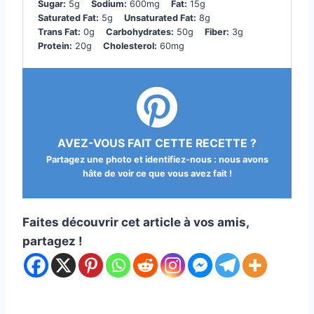
Sugar:
5g
Sodium:
600mg
Fat:
15g
Saturated Fat:
5g
Unsaturated Fat:
8g
Trans Fat:
0g
Carbohydrates:
50g
Fiber:
3g
Protein:
20g
Cholesterol:
60mg
AVEZ-VOUS FAIT CETTE RECETTE ?
Partagez une photo et identifiez-nous : nous avons
hâte de voir ce que vous avez fait !
Faites découvrir cet article à vos amis,
partagez !