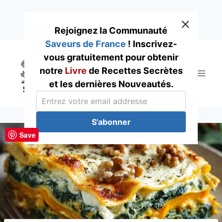
Rejoignez la Communauté
Saveurs de France
! Inscrivez-
Skip
vous gratuitement pour obtenir
to
notre
Livre
de Recettes Secrètes
content
et les dernières Nouveautés.
S'abonner
Save