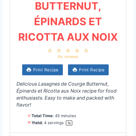
BUTTERNUT,
ÉPINARDS ET
RICOTTA AUX NOIX
1
2
3
4
5
S
S
S
S
S
No reviews
t
t
t
t
t
a
a
a
a
a
Print Recipe
Print Recipe
r
r
r
r
r
s
s
s
s
Delicious Lasagnes de Courge Butternut,
Épinards et Ricotta aux Noix recipe for food
enthusiasts. Easy to make and packed with
flavor!
Total Time:
45 minutes
Yield:
4
servings
1
x