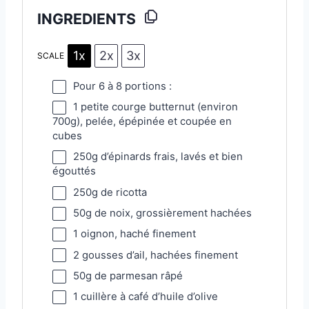
INGREDIENTS
1x
2x
3x
SCALE
Pour
6
à 8 portions :
1
petite courge butternut (environ
700g
), pelée, épépinée et coupée en
cubes
250g
d’épinards frais, lavés et bien
égouttés
250g
de ricotta
50g
de noix, grossièrement hachées
1
oignon, haché finement
2
gousses d’ail, hachées finement
50g
de parmesan râpé
1
cuillère à café d’huile d’olive