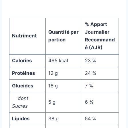
% Apport
Quantité par
Journalier
Nutriment
portion
Recommand
é (AJR)
Calories
465 kcal
23 %
Protéines
12 g
24 %
Glucides
18 g
7 %
dont
5 g
6 %
Sucres
Lipides
38 g
54 %