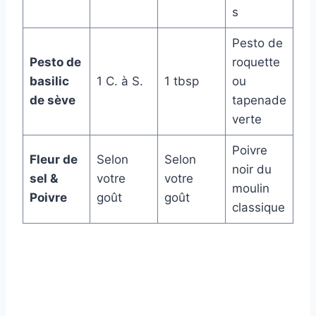
s
Pesto de
Pesto de
roquette
basilic
1 C. à S.
1 tbsp
ou
de sève
tapenade
verte
Poivre
Fleur de
Selon
Selon
noir du
sel &
votre
votre
moulin
Poivre
goût
goût
classique