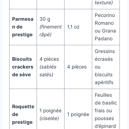
texture)
Pecorino
Parmesa
30 g
Romano
n de
(finement
1,1 oz
ou Grana
prestige
râpé)
Padano
Gressins
Biscuits
4 pièces
écrasés
crackers
(sablés
4 pièces
ou
de sève
salés)
biscuits
apéritifs
Feuilles
de basilic
Roquette
1 poignée
frais ou
de
1 poignée
(ciselée)
pousses
prestige
d’épinard