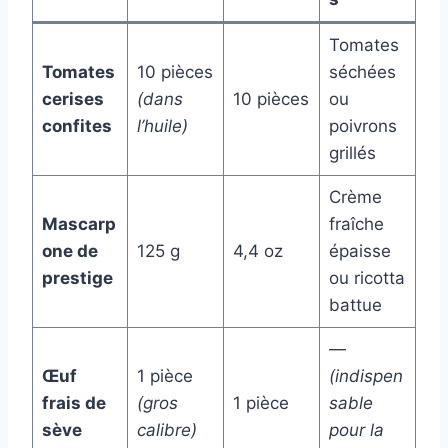
Tomates
Tomates
10 pièces
séchées
cerises
(dans
10 pièces
ou
confites
l’huile)
poivrons
grillés
Crème
Mascarp
fraîche
one de
125 g
4,4 oz
épaisse
prestige
ou ricotta
battue
—
Œuf
1 pièce
(indispen
frais de
(gros
1 pièce
sable
sève
calibre)
pour la