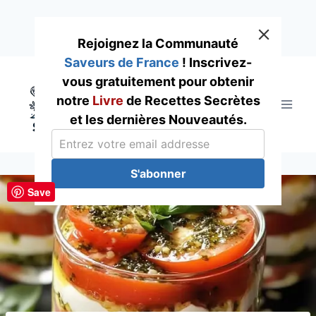
Rejoignez la Communauté
Saveurs de France
! Inscrivez-
Skip
vous gratuitement pour obtenir
to
notre
Livre
de Recettes Secrètes
content
et les dernières Nouveautés.
S'abonner
Save