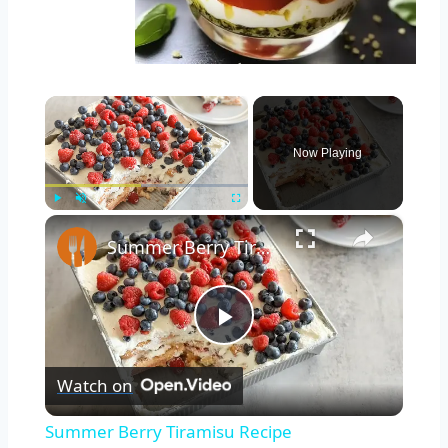
×
Now Playing
×
Play
Unmute
Fullscreen
Summer Berry Tiramisu Recipe
Play
Watch on
Video
Summer Berry Tiramisu Recipe