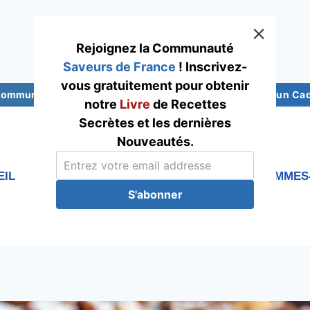
Rejoignez la Communauté
Saveurs de France
! Inscrivez-
vous gratuitement pour obtenir
 Communauté Saveurs France
Abonnez-vous pour un Cade
notre
Livre
de Recettes
Secrètes et les dernières
Nouveautés.
EIL
RECETTES
Blog
QUI SOMMES
S'abonner