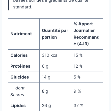
basées sur des ingrédients de qualité
standard.
% Apport
Quantité par
Journalier
Nutriment
portion
Recommand
é (AJR)
Calories
310 kcal
15 %
Protéines
6 g
12 %
Glucides
14 g
5 %
dont
8 g
9 %
Sucres
Lipides
26 g
37 %