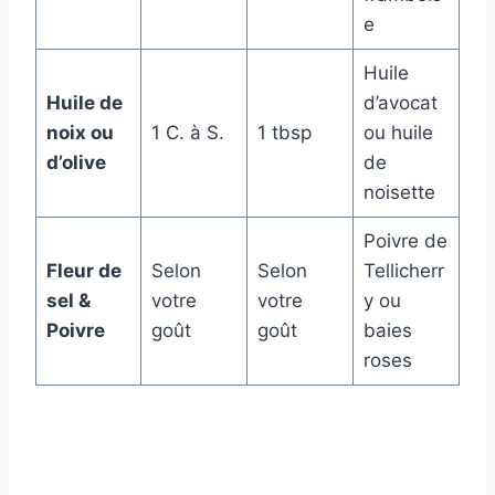
e
Huile
Huile de
d’avocat
noix ou
1 C. à S.
1 tbsp
ou huile
d’olive
de
noisette
Poivre de
Fleur de
Selon
Selon
Tellicherr
sel &
votre
votre
y ou
Poivre
goût
goût
baies
roses