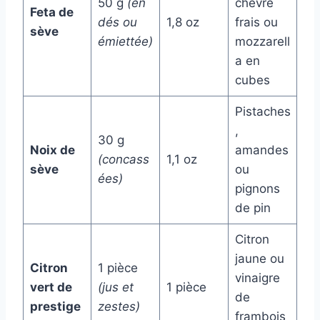
50 g
(en
chèvre
Feta de
dés ou
1,8 oz
frais ou
sève
émiettée)
mozzarell
a en
cubes
Pistaches
,
30 g
Noix de
amandes
(concass
1,1 oz
sève
ou
ées)
pignons
de pin
Citron
jaune ou
Citron
1 pièce
vinaigre
vert de
(jus et
1 pièce
de
prestige
zestes)
frambois