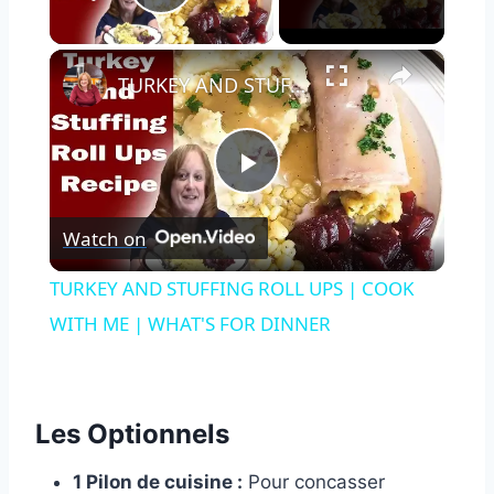
Play Video
×
TURKEY AND STUFFING ROLL UPS | COOK WITH ME | WHAT'S FOR DINNER
Play
Watch on
Video
TURKEY AND STUFFING ROLL UPS | COOK
WITH ME | WHAT'S FOR DINNER
Les Optionnels
1 Pilon de cuisine :
Pour concasser