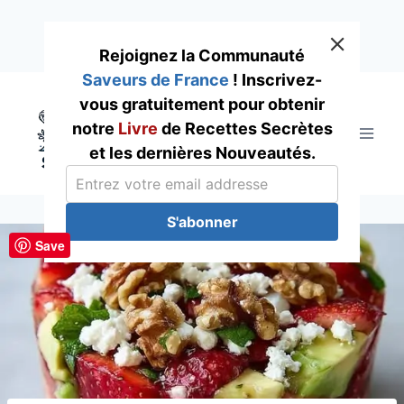
Rejoignez la Communauté
Saveurs de France
! Inscrivez-
Skip
vous gratuitement pour obtenir
to
notre
Livre
de Recettes Secrètes
content
et les dernières Nouveautés.
S'abonner
Save