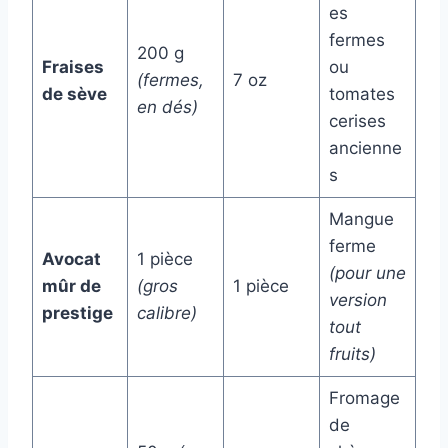
es
fermes
200 g
Fraises
ou
(fermes,
7 oz
de sève
tomates
en dés)
cerises
ancienne
s
Mangue
ferme
Avocat
1 pièce
(pour une
mûr de
(gros
1 pièce
version
prestige
calibre)
tout
fruits)
Fromage
de