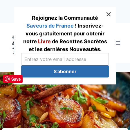
Rejoignez la Communauté
Saveurs de France
! Inscrivez-
Skip
vous gratuitement pour obtenir
to
notre
Livre
de Recettes Secrètes
content
et les dernières Nouveautés.
S'abonner
Save