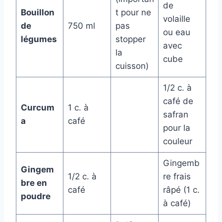
de
Bouillon
t pour ne
volaille
de
750 ml
pas
ou eau
légumes
stopper
avec
la
cube
cuisson)
1/2 c. à
café de
Curcum
1 c. à
safran
a
café
pour la
couleur
Gingemb
Gingem
1/2 c. à
re frais
bre en
café
râpé (1 c.
poudre
à café)