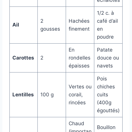
échalotes
1/2 c. à
2
Hachées
café d’ail
Ail
gousses
finement
en
poudre
En
Patate
Carottes
2
rondelles
douce ou
épaisses
navets
Pois
Vertes ou
chiches
Lentilles
100 g
corail,
cuits
rincées
(400g
égouttés)
Chaud
Bouillon
(importan