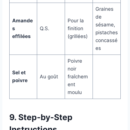
Graines
de
Amande
Pour la
sésame,
s
Q.S.
finition
pistaches
effilées
(grillées)
concassé
es
Poivre
noir
Sel et
Au goût
fraîchem
poivre
ent
moulu
9. Step-by-Step
Instructions