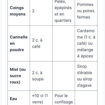
Pelés,
Pommes
Coings
épépinés
2
ou poires
moyens
et en
fermes
quartiers
Cardamo
Cannelle
me (1 c. à
2 c. à
en
café) ou
café
poudre
mélange
4 épices
Sirop
Miel (ou
2 c. à
d’érable
sucre
soupe
ou sirop
roux)
d’agave
≈10 cl (1
Pour le
Eau
verre)
confisage