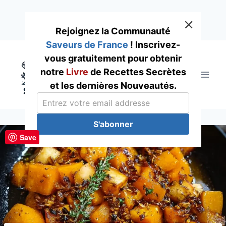
Rejoignez la Communauté
Saveurs de France
! Inscrivez-
Skip
vous gratuitement pour obtenir
to
notre
Livre
de Recettes Secrètes
content
et les dernières Nouveautés.
S'abonner
Save