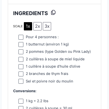
INGREDIENTS
1x
2x
3x
SCALE
Pour
4
personnes :
1
butternut (environ 1 kg)
2
pommes (type Golden ou Pink Lady)
2
cuillères à soupe de miel liquide
1
cuillère à soupe d’huile d’olive
2
branches de thym frais
Sel et poivre noir du moulin
Conversions:
1
kg = 2.2 lbs
2
cuillères à soupe = 30 ml