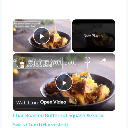
×
Now Playing
Play Video
×
Char Roasted Butternut Squash & Garlic Swiss Chard (Harvested)
Play
Watch on
Video
Char Roasted Butternut Squash & Garlic
Swiss Chard (Harvested)