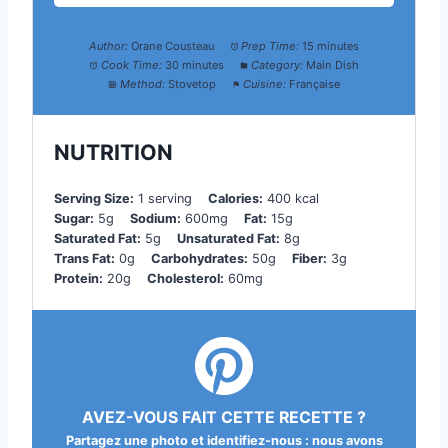
Author:
Orane Cousteau
Prep Time:
15 minutes
Cook Time:
30 minutes
Category:
Main Dish
Method:
Stovetop
Cuisine:
Française
NUTRITION
Serving Size:
1 serving
Calories:
400 kcal
Sugar:
5g
Sodium:
600mg
Fat:
15g
Saturated Fat:
5g
Unsaturated Fat:
8g
Trans Fat:
0g
Carbohydrates:
50g
Fiber:
3g
Protein:
20g
Cholesterol:
60mg
AVEZ-VOUS FAIT CETTE RECETTE ?
Partagez une photo et identifiez-nous : nous avons