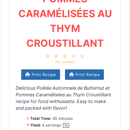
CARAMÉLISÉES AU
THYM
CROUSTILLANT
1
2
3
4
5
S
S
S
S
S
No reviews
t
t
t
t
t
a
a
a
a
a
Print Recipe
Print Recipe
r
r
r
r
r
s
s
s
s
Delicious Poêlée Automnale de Butternut et
Pommes Caramélisées au Thym Croustillant
recipe for food enthusiasts. Easy to make
and packed with flavor!
Total Time:
45 minutes
Yield:
4
servings
1
x