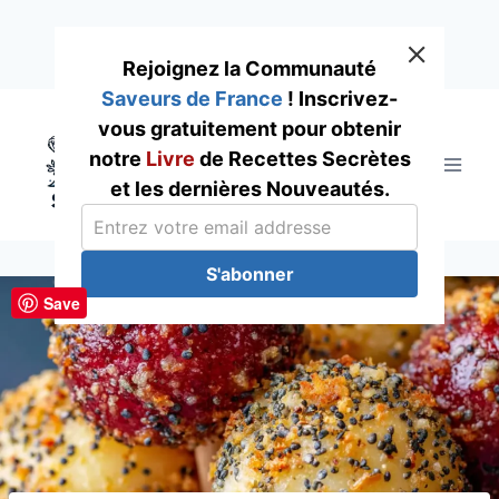
Rejoignez la Communauté
Saveurs de France
! Inscrivez-
Skip
vous gratuitement pour obtenir
to
notre
Livre
de Recettes Secrètes
content
et les dernières Nouveautés.
S'abonner
Save