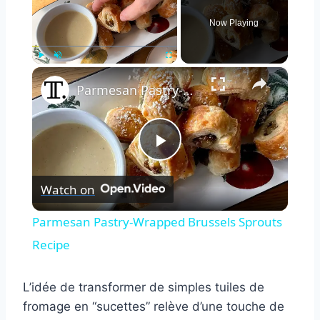
Now Playing
×
Play
Unmute
Fullscreen
Parmesan Pastry-Wrapped Brussels Sprouts Recipe
Play
Watch on
Video
Parmesan Pastry-Wrapped Brussels Sprouts
Recipe
L’idée de transformer de simples tuiles de
fromage en “sucettes” relève d’une touche de