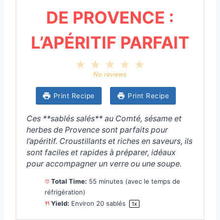
DE PROVENCE :
L’APÉRITIF PARFAIT
1
2
3
4
5
S
S
S
S
S
No reviews
t
t
t
t
t
a
a
a
a
a
Print Recipe
Print Recipe
r
r
r
r
r
s
s
s
s
Ces **sablés salés** au Comté, sésame et
herbes de Provence sont parfaits pour
l’apéritif. Croustillants et riches en saveurs, ils
sont faciles et rapides à préparer, idéaux
pour accompagner un verre ou une soupe.
Total Time:
55 minutes (avec le temps de
réfrigération)
Yield:
Environ
20
sablés
1
x