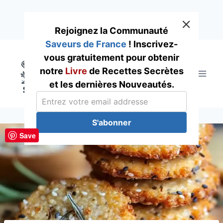
Rejoignez la Communauté
Saveurs de France
! Inscrivez-
Skip
vous gratuitement pour obtenir
to
notre
Livre
de Recettes Secrètes
content
et les dernières Nouveautés.
S'abonner
Save