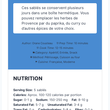
Ces sablés se conservent plusieurs
jours dans une boîte hermétique. Vous
pouvez remplacer les herbes de
Provence par du paprika, du curry ou
d’autres épices de votre choix.
Author:
Orane Cousteau
Prep Time:
10 minutes
Cook Time:
12-15 minutes
Category:
Apéritif, Entrée, Snack
Method:
Pétrissage, Cuisson au four
Cuisine:
Française, Moderne
NUTRITION
Serving Size:
5 sablés
Calories:
Aprox. 100-120 calories par portion
Sugar:
0-1 g
Sodium:
150-250 mg
Fat:
8-10 g
Saturated Fat:
5-7 g
Unsaturated Fat:
3-4 g
Trans Fat:
0 g
Carbohydrates:
5-8 g
Fiber:
0-1 g