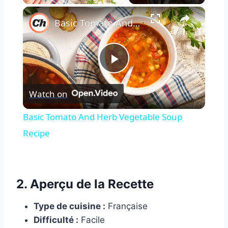
×
Play
Unmute
Fullscreen
Basic Tomato And Herb Vegetable Soup Recipe
Play
Watch on
Video
Basic Tomato And Herb Vegetable Soup
Recipe
2. Aperçu de la Recette
Type de cuisine :
Française
Difficulté :
Facile