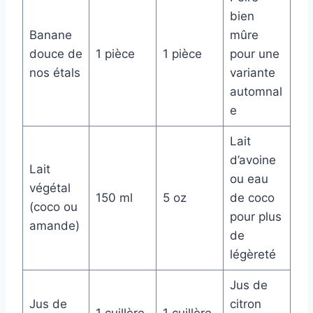
bien
Banane
mûre
douce de
1 pièce
1 pièce
pour une
nos étals
variante
automnal
e
Lait
d’avoine
Lait
ou eau
végétal
150 ml
5 oz
de coco
(coco ou
pour plus
amande)
de
légèreté
Jus de
Jus de
citron
1 cuillère
1 cuillère