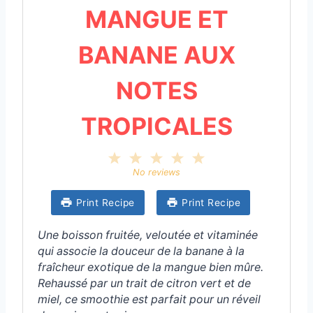
MANGUE ET
BANANE AUX
NOTES
TROPICALES
1
2
3
4
5
S
S
S
S
S
No reviews
t
t
t
t
t
a
a
a
a
a
Print Recipe
Print Recipe
r
r
r
r
r
s
s
s
s
Une boisson fruitée, veloutée et vitaminée
qui associe la douceur de la banane à la
fraîcheur exotique de la mangue bien mûre.
Rehaussé par un trait de citron vert et de
miel, ce smoothie est parfait pour un réveil