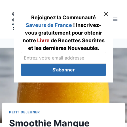
Skip
to
Rejoignez la Communauté
content
Saveurs de France
! Inscrivez-
vous gratuitement pour obtenir
notre
Livre
de Recettes Secrètes
et les dernières Nouveautés.
S'abonner
PETIT DEJEUNER
Smoothie Mangue