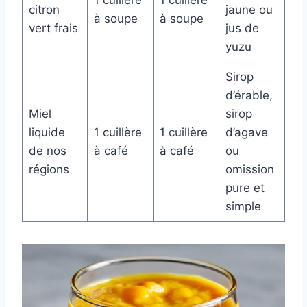
citron
jaune ou
à soupe
à soupe
vert frais
jus de
yuzu
Sirop
d’érable,
Miel
sirop
liquide
1 cuillère
1 cuillère
d’agave
de nos
à café
à café
ou
régions
omission
pure et
simple