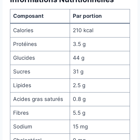
Composant
Par portion
Calories
210 kcal
Protéines
3.5 g
Glucides
44 g
Sucres
31 g
Lipides
2.5 g
Acides gras saturés
0.8 g
Fibres
5.5 g
Sodium
15 mg