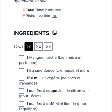
dynamique et sain.
Total Time:
5 minutes
Yield:
1
portion
1
x
INGREDIENTS
1x
2x
3x
SCALE
1
Mangue fraîche (bien mûre et
parfumée)
1
Banane douce (crémeuse et mûre)
150
ml
Lait végétal (de coco ou
d’amande)
1
cuillère à soupe
Jus de citron vert
(pour l’éclat)
1
cuillère à café
Miel liquide (pour
l’équilibre)