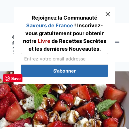
Rejoignez la Communauté
Saveurs de France
! Inscrivez-
Skip
vous gratuitement pour obtenir
to
notre
Livre
de Recettes Secrètes
content
et les dernières Nouveautés.
S'abonner
Save