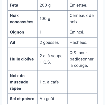
Feta
200 g
Émiettée.
Noix
Cerneaux de
100 g
concassées
noix.
Oignon
1
Émincé.
Ail
2 gousses
Hachées.
Q.S. pour
2 c. à soupe
Huile d’olive
badigeonner
+ Q.S.
la courge.
Noix de
muscade
1 c. à café
râpée
Sel et poivre
Au goût