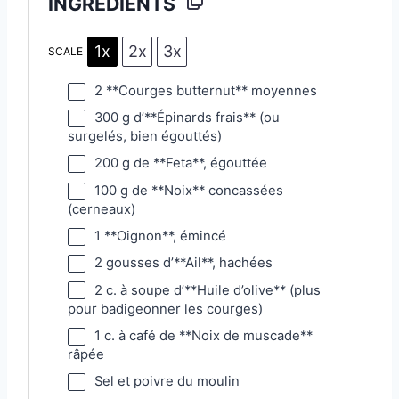
INGREDIENTS
1x
2x
3x
SCALE
2
**Courges butternut** moyennes
300 g
d’**Épinards frais** (ou
surgelés, bien égouttés)
200 g
de **Feta**, égouttée
100 g
de **Noix** concassées
(cerneaux)
1
**Oignon**, émincé
2
gousses d’**Ail**, hachées
2
c. à soupe d’**Huile d’olive** (plus
pour badigeonner les courges)
1
c. à café de **Noix de muscade**
râpée
Sel et poivre du moulin