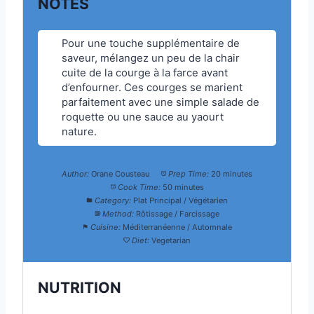
NOTES
Pour une touche supplémentaire de
saveur, mélangez un peu de la chair
cuite de la courge à la farce avant
d’enfourner. Ces courges se marient
parfaitement avec une simple salade de
roquette ou une sauce au yaourt
nature.
Author:
Orane Cousteau
Prep Time:
20 minutes
Cook Time:
50 minutes
Category:
Plat Principal / Végétarien
Method:
Rôtissage / Farcissage
Cuisine:
Méditerranéenne / Automnale
Diet:
Vegetarian
NUTRITION