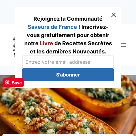
Rejoignez la Communauté
Saveurs de France
! Inscrivez-
Skip
vous gratuitement pour obtenir
to
notre
Livre
de Recettes Secrètes
content
et les dernières Nouveautés.
S'abonner
Save