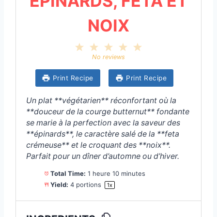
ÉPINARDS, FETA ET
NOIX
1
2
3
4
5
S
S
S
S
S
No reviews
t
t
t
t
t
a
a
a
a
a
Print Recipe
Print Recipe
r
r
r
r
r
s
s
s
s
Un plat **végétarien** réconfortant où la
**douceur de la courge butternut** fondante
se marie à la perfection avec la saveur des
**épinards**, le caractère salé de la **feta
crémeuse** et le croquant des **noix**.
Parfait pour un dîner d’automne ou d’hiver.
Total Time:
1 heure 10 minutes
Yield:
4
portions
1
x