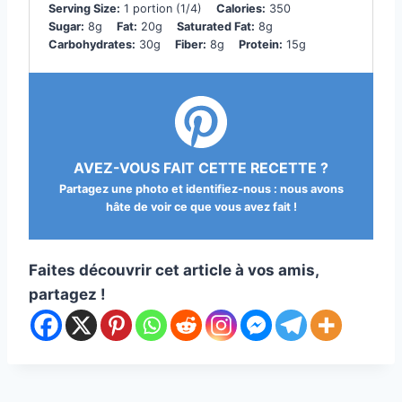
Serving Size:
1 portion (1/4)
Calories:
350
Sugar:
8g
Fat:
20g
Saturated Fat:
8g
Carbohydrates:
30g
Fiber:
8g
Protein:
15g
AVEZ-VOUS FAIT CETTE RECETTE ?
Partagez une photo et identifiez-nous : nous avons
hâte de voir ce que vous avez fait !
Faites découvrir cet article à vos amis,
partagez !