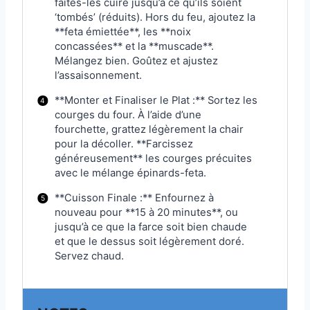
faites-les cuire jusqu’à ce qu’ils soient
‘tombés’ (réduits). Hors du feu, ajoutez la
**feta émiettée**, les **noix
concassées** et la **muscade**.
Mélangez bien. Goûtez et ajustez
l’assaisonnement.
**Monter et Finaliser le Plat :** Sortez les
courges du four. À l’aide d’une
fourchette, grattez légèrement la chair
pour la décoller. **Farcissez
généreusement** les courges précuites
avec le mélange épinards-feta.
**Cuisson Finale :** Enfournez à
nouveau pour **15 à 20 minutes**, ou
jusqu’à ce que la farce soit bien chaude
et que le dessus soit légèrement doré.
Servez chaud.