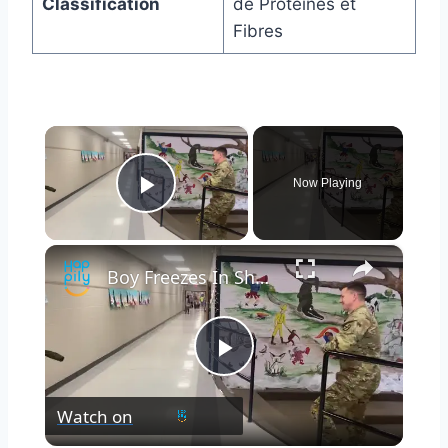
Classification
de Protéines et
Fibres
×
Now Playing
Play Video
×
Boy Freezes In Shock As He Reunites With Military Dad | Happily TV
Play
Watch on
Video