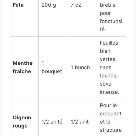
Feta
200 g
7 oz
brebis
pour
l’onctuosi
té.
Feuilles
bien
vertes,
Menthe
1
1 bunch
sans
fraîche
bouquet
taches,
sève
intense.
Pour le
croquant
Oignon
1/2 unité
1/2 unit
et la
rouge
structure