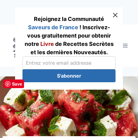
Rejoignez la Communauté
Saveurs de France
! Inscrivez-
Skip
vous gratuitement pour obtenir
to
notre
Livre
de Recettes Secrètes
content
et les dernières Nouveautés.
S'abonner
Save