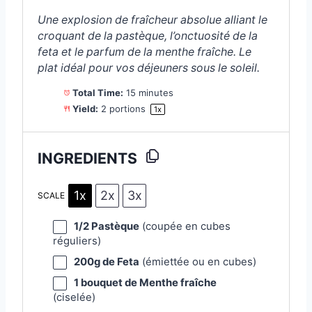
s
s
s
s
Une explosion de fraîcheur absolue alliant le
croquant de la pastèque, l’onctuosité de la
feta et le parfum de la menthe fraîche. Le
plat idéal pour vos déjeuners sous le soleil.
Total Time:
15 minutes
Yield:
2
portions
1
x
INGREDIENTS
1x
2x
3x
SCALE
1/2
Pastèque
(coupée en cubes
réguliers)
200g
de Feta
(émiettée ou en cubes)
1
bouquet de Menthe fraîche
(ciselée)