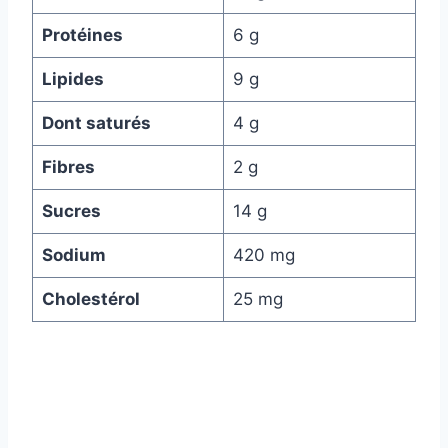
Protéines
6 g
Lipides
9 g
Dont saturés
4 g
Fibres
2 g
Sucres
14 g
Sodium
420 mg
Cholestérol
25 mg