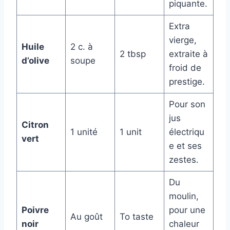
piquante.
Extra
vierge,
Huile
2 c. à
2 tbsp
extraite à
d’olive
soupe
froid de
prestige.
Pour son
jus
Citron
1 unité
1 unit
électriqu
vert
e et ses
zestes.
Du
moulin,
Poivre
pour une
Au goût
To taste
noir
chaleur