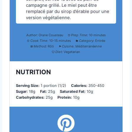
campagne grillé. Le miel peut être
remplacé par du sirop d’érable pour une
version végétalienne.
Author:
Orane Cousteau
Prep Time:
10 minutes
Cook Time:
10-15 minutes
Category:
Entrée
Method:
Rôti
Cuisine:
Méditerranéenne
Diet:
Vegetarian
NUTRITION
Serving Size:
1 portion (1/2)
Calories:
350-450
Sugar:
18g
Fat:
25g
Saturated Fat:
10g
Carbohydrates:
25g
Protein:
10g