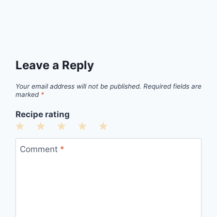
Leave a Reply
Your email address will not be published.
Required fields are
marked
*
Recipe rating
1
2
3
4
5
Star
Stars
Stars
Stars
Stars
Comment
*