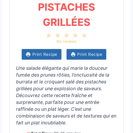
PISTACHES
GRILLÉES
1
2
3
4
5
S
S
S
S
S
No reviews
t
t
t
t
t
a
a
a
a
a
Print Recipe
Print Recipe
r
r
r
r
r
s
s
s
s
Une salade élégante qui marie la douceur
fumée des prunes rôties, l’onctuosité de la
burrata et le croquant salé des pistaches
grillées pour une explosion de saveurs.
Découvrez cette recette fraîche et
surprenante, parfaite pour une entrée
raffinée ou un plat léger. C’est une
combinaison de saveurs et de textures qui en
fait un plat inoubliable.