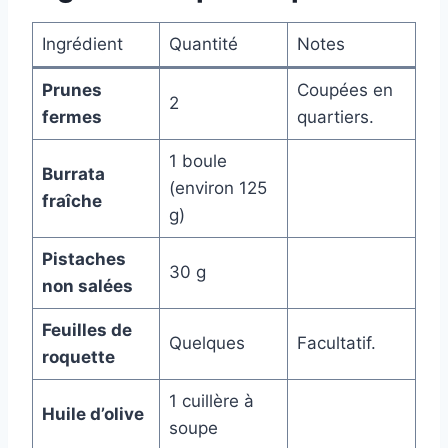
Ingrédient
Quantité
Notes
Prunes
Coupées en
2
fermes
quartiers.
1 boule
Burrata
(environ 125
fraîche
g)
Pistaches
30 g
non salées
Feuilles de
Quelques
Facultatif.
roquette
1 cuillère à
Huile d’olive
soupe