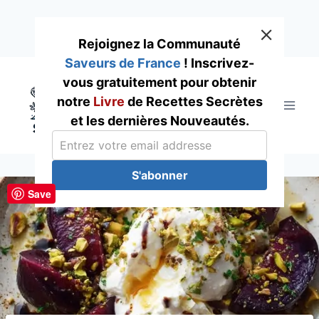
Rejoignez la Communauté
Saveurs de France
! Inscrivez-
Skip
vous gratuitement pour obtenir
to
notre
Livre
de Recettes Secrètes
content
et les dernières Nouveautés.
S'abonner
Save