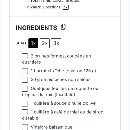
Total Time:
20-25 minutes
Yield:
2
portions
1
x
INGREDIENTS
1x
2x
3x
SCALE
2
prunes fermes, coupées en
quartiers
1
burrata fraîche (environ
125 g
)
30 g
de pistaches non salées
Quelques feuilles de roquette ou
d’épinards frais (facultatif)
1
cuillère à soupe d’huile d’olive
1
cuillère à café de miel ou de sirop
d’érable
Vinaigre balsamique