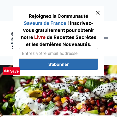
Rejoignez la Communauté
Saveurs de France
! Inscrivez-
Skip
vous gratuitement pour obtenir
to
notre
Livre
de Recettes Secrètes
content
et les dernières Nouveautés.
S'abonner
Save