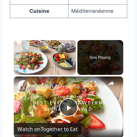
Cuisine
Méditerranéenne
×
Now Playing
×
Play
Unmute
Fullscreen
Spinach & Fruit Salad
Play
Watch on
Together to Eat
Video