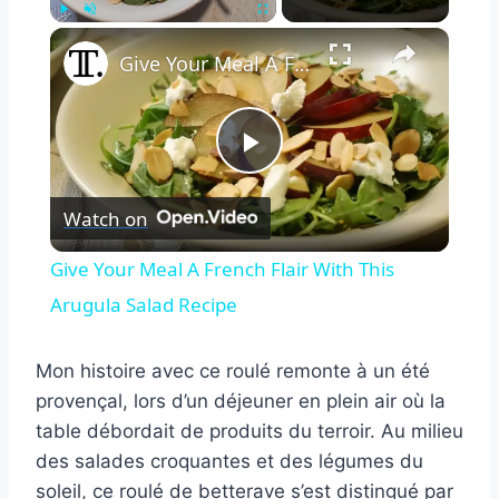
×
Play
Unmute
Fullscreen
Give Your Meal A French Flair With This Arugula Salad Recipe
Play
Watch on
Video
Give Your Meal A French Flair With This
Arugula Salad Recipe
Mon histoire avec ce roulé remonte à un été
provençal, lors d’un déjeuner en plein air où la
table débordait de produits du terroir. Au milieu
des salades croquantes et des légumes du
soleil, ce roulé de betterave s’est distingué par