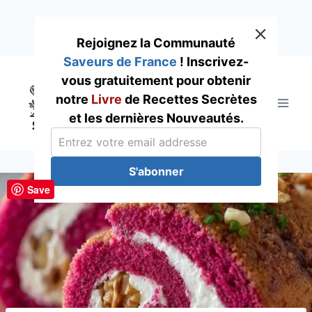
Rejoignez la Communauté
Saveurs de France
! Inscrivez-
Skip
vous gratuitement pour obtenir
to
notre
Livre
de Recettes Secrètes
content
et les dernières Nouveautés.
S'abonner
Save