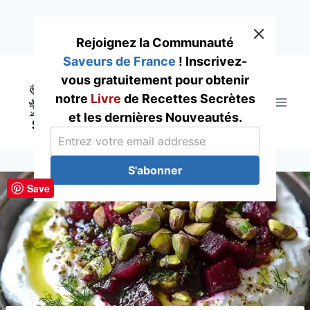
Rejoignez la Communauté
Saveurs de France
! Inscrivez-
Skip
vous gratuitement pour obtenir
to
notre
Livre
de Recettes Secrètes
content
et les dernières Nouveautés.
S'abonner
Save