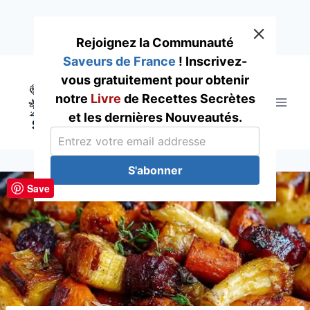
Rejoignez la Communauté
Saveurs de France
! Inscrivez-
Skip
vous gratuitement pour obtenir
to
notre
Livre
de Recettes Secrètes
content
et les dernières Nouveautés.
S'abonner
Save