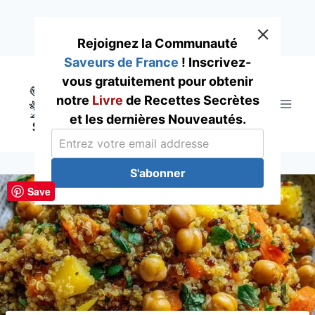
Rejoignez la Communauté
Saveurs de France
! Inscrivez-
Skip
vous gratuitement pour obtenir
to
notre
Livre
de Recettes Secrètes
content
et les dernières Nouveautés.
S'abonner
Save