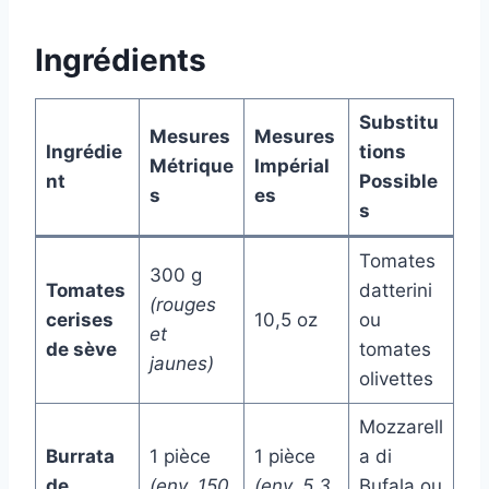
Ingrédients
Substitu
Mesures
Mesures
Ingrédie
tions
Métrique
Impérial
nt
Possible
s
es
s
Tomates
300 g
Tomates
datterini
(rouges
cerises
10,5 oz
ou
et
de sève
tomates
jaunes)
olivettes
Mozzarell
Burrata
1 pièce
1 pièce
a di
de
(env. 150
(env. 5,3
Bufala ou