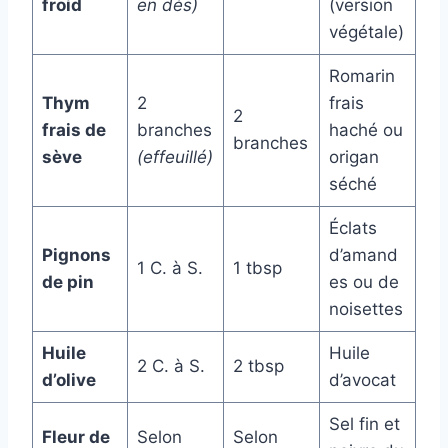
froid
en dés)
(version
végétale)
Romarin
Thym
2
frais
2
frais de
branches
haché ou
branches
sève
(effeuillé)
origan
séché
Éclats
Pignons
d’amand
1 C. à S.
1 tbsp
de pin
es ou de
noisettes
Huile
Huile
2 C. à S.
2 tbsp
d’olive
d’avocat
Sel fin et
Fleur de
Selon
Selon