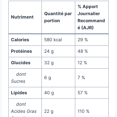
% Apport
Quantité par
Journalier
Nutriment
portion
Recommand
é (AJR)
Calories
580 kcal
29 %
Protéines
24 g
48 %
Glucides
32 g
12 %
dont
6 g
7 %
Sucres
Lipides
40 g
57 %
dont
Acides Gras
22 g
110 %