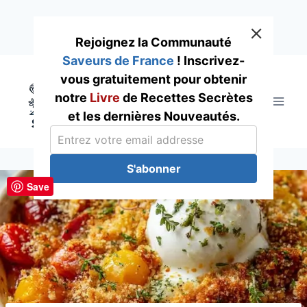
Rejoignez la Communauté
Saveurs de France
! Inscrivez-
Skip
vous gratuitement pour obtenir
to
notre
Livre
de Recettes Secrètes
content
et les dernières Nouveautés.
S'abonner
Save