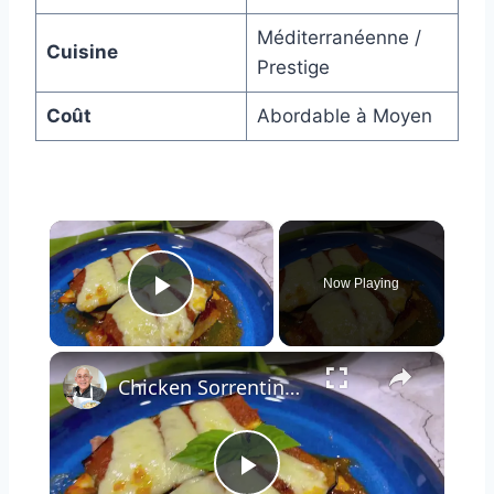
Méditerranéenne /
Cuisine
Prestige
Coût
Abordable à Moyen
×
Now Playing
Play Video
×
Chicken Sorrentino Recipe by Pasquale Sciarappa