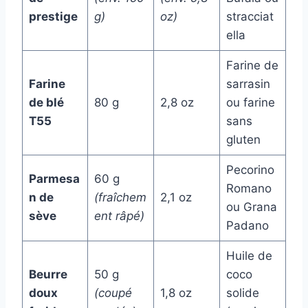
prestige
g)
oz)
stracciat
ella
Farine de
Farine
sarrasin
de blé
80 g
2,8 oz
ou farine
T55
sans
gluten
Pecorino
Parmesa
60 g
Romano
n de
(fraîchem
2,1 oz
ou Grana
sève
ent râpé)
Padano
Huile de
Beurre
50 g
coco
doux
(coupé
1,8 oz
solide