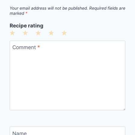
Your email address will not be published.
Required fields are
marked
*
Recipe rating
1
2
3
4
5
Star
Stars
Stars
Stars
Stars
Comment
*
Name