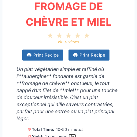
FROMAGE DE
CHÈVRE ET MIEL
1
2
3
4
5
S
S
S
S
S
No reviews
t
t
t
t
t
a
a
a
a
a
Print Recipe
Print Recipe
r
r
r
r
r
s
s
s
s
Un plat végétarien simple et raffiné où
l’**aubergine** fondante est garnie de
**fromage de chèvre** onctueux, le tout
nappé d’un filet de **miel** pour une touche
de douceur irrésistible. C’est un plat
exceptionnel qui allie saveurs contrastées,
parfait pour une entrée ou un plat principal
léger.
Total Time:
40-50 minutos
Yield:
4
porciones
1
x