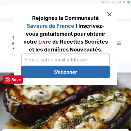
ADVERTISEMENT
Rejoignez la Communauté
Saveurs de France
! Inscrivez-
Skip
vous gratuitement pour obtenir
to
notre
Livre
de Recettes Secrètes
content
et les dernières Nouveautés.
S'abonner
Save