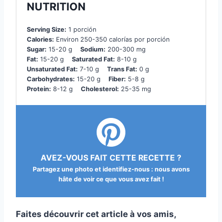
NUTRITION
Serving Size:
1 porción
Calories:
Environ 250-350 calorías por porción
Sugar:
15-20 g
Sodium:
200-300 mg
Fat:
15-20 g
Saturated Fat:
8-10 g
Unsaturated Fat:
7-10 g
Trans Fat:
0 g
Carbohydrates:
15-20 g
Fiber:
5-8 g
Protein:
8-12 g
Cholesterol:
25-35 mg
AVEZ-VOUS FAIT CETTE RECETTE ?
Partagez une photo et identifiez-nous : nous avons
hâte de voir ce que vous avez fait !
Faites découvrir cet article à vos amis,