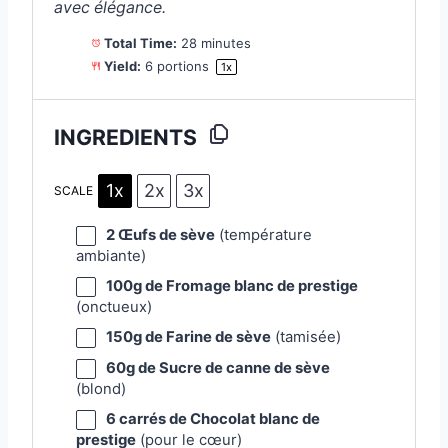
avec élégance.
Total Time:
28 minutes
Yield:
6
portions
1
x
INGREDIENTS
1x
2x
3x
SCALE
2
Œufs de sève
(température
ambiante)
100g
de Fromage blanc de prestige
(onctueux)
150g
de Farine de sève
(tamisée)
60g
de Sucre de canne de sève
(blond)
6
carrés de Chocolat blanc de
prestige
(pour le cœur)