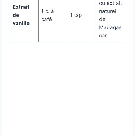
ou extrait
Extrait
1 c. à
naturel
de
1 tsp
café
de
vanille
Madagas
car.