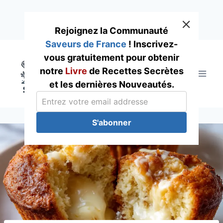
Rejoignez la Communauté
Saveurs de France
! Inscrivez-
Skip
vous gratuitement pour obtenir
to
notre
Livre
de Recettes Secrètes
content
et les dernières Nouveautés.
S'abonner