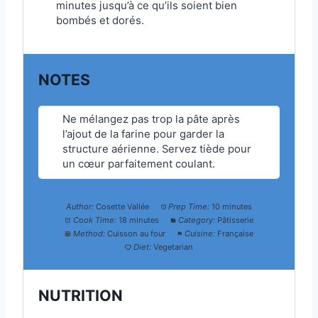
minutes jusqu’à ce qu’ils soient bien
bombés et dorés.
NOTES
Ne mélangez pas trop la pâte après
l’ajout de la farine pour garder la
structure aérienne. Servez tiède pour
un cœur parfaitement coulant.
Author:
Cosette Vallée
Prep Time:
10 minutes
Cook Time:
18 minutes
Category:
Pâtisserie
Method:
Cuisson au four
Cuisine:
Française
Diet:
Vegetarian
NUTRITION