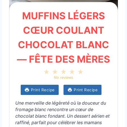
MUFFINS LÉGERS
CŒUR COULANT
CHOCOLAT BLANC
— FÊTE DES MÈRES
1
2
3
4
5
S
S
S
S
S
No reviews
t
t
t
t
t
a
a
a
a
a
Print Recipe
Print Recipe
r
r
r
r
r
s
s
s
s
Une merveille de légèreté où la douceur du
fromage blanc rencontre un cœur de
chocolat blanc fondant. Un dessert aérien et
raffiné, parfait pour célébrer les mamans