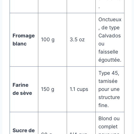
.
Onctueux
, de type
Fromage
Calvados
100 g
3.5 oz
blanc
ou
faisselle
égouttée.
Type 45,
tamisée
Farine
150 g
1.1 cups
pour une
de sève
structure
fine.
Blond ou
complet
Sucre de