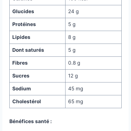
Glucides
24 g
Protéines
5 g
Lipides
8 g
Dont saturés
5 g
Fibres
0.8 g
Sucres
12 g
Sodium
45 mg
Cholestérol
65 mg
Bénéfices santé :