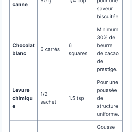
60 g
1/4 cup
pour une
canne
saveur
biscuitée.
Minimum
30% de
Chocolat
6
beurre
6 carrés
blanc
squares
de cacao
de
prestige.
Pour une
Levure
poussée
1/2
chimiqu
1.5 tsp
de
sachet
e
structure
uniforme.
Gousse