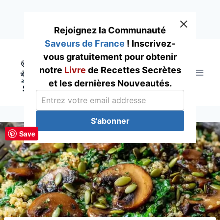
Rejoignez la Communauté
Saveurs de France
! Inscrivez-
Skip
vous gratuitement pour obtenir
to
notre
Livre
de Recettes Secrètes
content
et les dernières Nouveautés.
S'abonner
Save