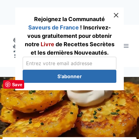
Rejoignez la Communauté
Saveurs de France
! Inscrivez-
Skip
vous gratuitement pour obtenir
to
notre
Livre
de Recettes Secrètes
content
et les dernières Nouveautés.
S'abonner
Save