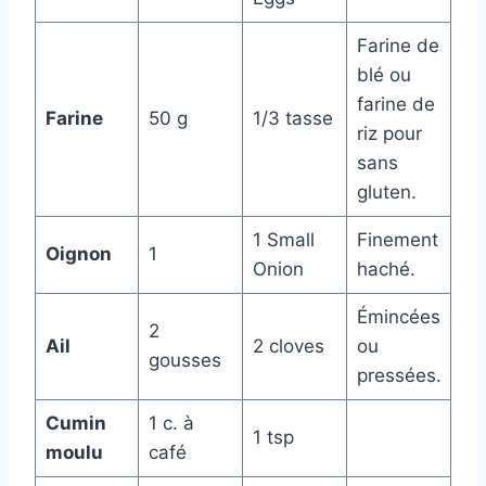
Farine de
blé ou
farine de
Farine
50 g
1/3 tasse
riz pour
sans
gluten.
1 Small
Finement
Oignon
1
Onion
haché.
Émincées
2
Ail
2 cloves
ou
gousses
pressées.
Cumin
1 c. à
1 tsp
moulu
café