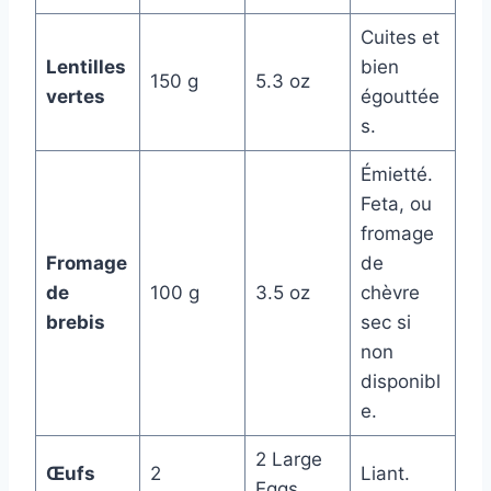
Cuites et
Lentilles
bien
150 g
5.3 oz
vertes
égouttée
s.
Émietté.
Feta, ou
fromage
Fromage
de
de
100 g
3.5 oz
chèvre
brebis
sec si
non
disponibl
e.
2 Large
Œufs
2
Liant.
Eggs