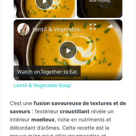
Now Playing
Play Video
×
Lentil & Vegetable Soup
Play
Watch on
Together to Eat
Video
Lentil & Vegetable Soup
C’est une
fusion savoureuse de textures et de
saveurs
: l’extérieur
croustillant
révèle un
intérieur
moelleux
, riche en nutriments et
débordant d’arômes. Cette recette est la