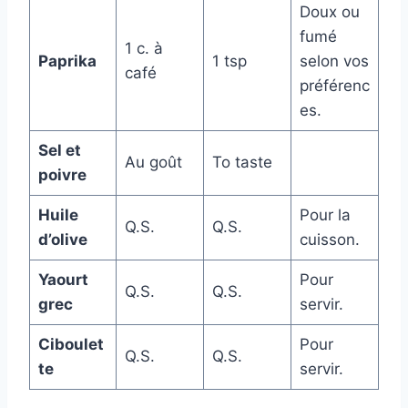
Doux ou
fumé
1 c. à
Paprika
1 tsp
selon vos
café
préférenc
es.
Sel et
Au goût
To taste
poivre
Huile
Pour la
Q.S.
Q.S.
d’olive
cuisson.
Yaourt
Pour
Q.S.
Q.S.
grec
servir.
Ciboulet
Pour
Q.S.
Q.S.
te
servir.