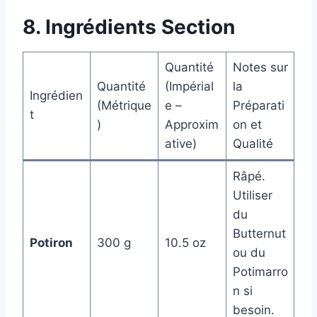
8. Ingrédients Section
Quantité
Notes sur
Quantité
(Impérial
la
Ingrédien
(Métrique
e –
Préparati
t
)
Approxim
on et
ative)
Qualité
Râpé.
Utiliser
du
Butternut
Potiron
300 g
10.5 oz
ou du
Potimarro
n si
besoin.