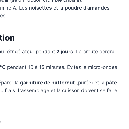
kcal
(selon l’option crumble choisie).
tamine A. Les
noisettes
et la
poudre d’amandes
es.
tion
u réfrigérateur pendant
2 jours
. La croûte perdra
 °C
pendant 10 à 15 minutes. Évitez le micro-ondes
parer la
garniture de butternut
(purée) et la
pâte
 frais. L’assemblage et la cuisson doivent se faire
s