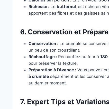
Calories par portion :
Environ
450-550 
Richesse :
Le
butternut
est riche en vi
apportent des fibres et des graisses sain
6. Conservation et Prépara
Conservation :
Le crumble se conserve a
un peu de son croustillant.
Réchauffage :
Réchauffez au four à
180
pour préserver la texture.
Préparation à l’Avance :
Vous pouvez pré
à crumble
séparément et les conserver au
au dernier moment.
7. Expert Tips et Variation