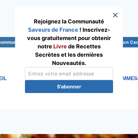
Rejoignez la Communauté
Saveurs de France
! Inscrivez-
vous gratuitement pour obtenir
 Communauté Saveurs France
Abonnez-vous pour un Cade
notre
Livre
de Recettes
Secrètes et les dernières
Nouveautés.
EIL
RECETTES
Blog
QUI SOMMES
S'abonner