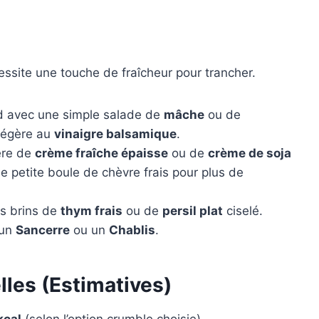
essite une touche de fraîcheur pour trancher.
 avec une simple salade de
mâche
ou de
 légère au
vinaigre balsamique
.
ère de
crème fraîche épaisse
ou de
crème de soja
ne petite boule de chèvre frais pour plus de
s brins de
thym frais
ou de
persil plat
ciselé.
 un
Sancerre
ou un
Chablis
.
lles (Estimatives)