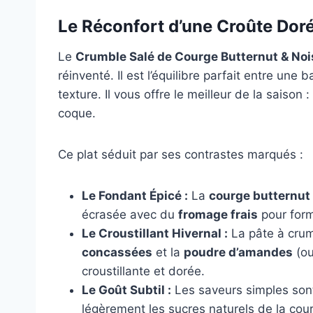
Le Réconfort d’une Croûte Dor
Le
Crumble Salé de Courge Butternut & Nois
réinventé. Il est l’équilibre parfait entre un
texture. Il vous offre le meilleur de la saison 
coque.
Ce plat séduit par ses contrastes marqués :
Le Fondant Épicé :
La
courge butternut
écrasée avec du
fromage frais
pour form
Le Croustillant Hivernal :
La pâte à crum
concassées
et la
poudre d’amandes
(ou
croustillante et dorée.
Le Goût Subtil :
Les saveurs simples sont
légèrement les sucres naturels de la cou