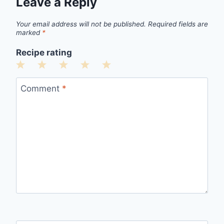
Leave a Reply
Your email address will not be published.
Required fields are
marked
*
Recipe rating
1
2
3
4
5
Star
Stars
Stars
Stars
Stars
Comment
*