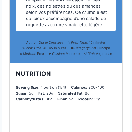
remplacer les noix de cajou par des
noix, des noisettes ou des amandes
selon vos préférences. Ce crumble est
délicieux accompagné d’une salade de
roquette avec une vinaigrette légère.
Author:
Orane Cousteau
Prep Time:
15 minutes
Cook Time:
40-45 minutes
Category:
Plat Principal
Method:
Four
Cuisine:
Moderne
Diet:
Vegetarian
NUTRITION
Serving Size:
1 portion (1/4)
Calories:
300-400
Sugar:
5g
Fat:
20g
Saturated Fat:
8g
Carbohydrates:
30g
Fiber:
5g
Protein:
10g