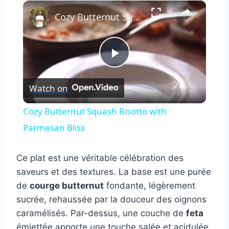
×
Cozy Butternut Squash Risotto with Parmesan Bliss
Play
Watch on
Video
Cozy Butternut Squash Risotto with
Parmesan Bliss
Ce plat est une véritable célébration des
saveurs et des textures. La base est une purée
de
courge butternut
fondante, légèrement
sucrée, rehaussée par la douceur des oignons
caramélisés. Par-dessus, une couche de
feta
émiettée apporte une touche salée et acidulée