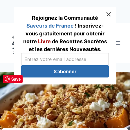
Rejoignez la Communauté
Saveurs de France
! Inscrivez-
Skip
vous gratuitement pour obtenir
to
notre
Livre
de Recettes Secrètes
content
et les dernières Nouveautés.
S'abonner
Save