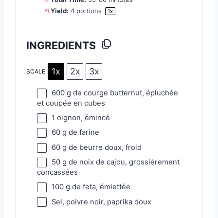
Yield:
4
portions
1
x
INGREDIENTS
1x
2x
3x
SCALE
600 g
de courge butternut, épluchée
et coupée en cubes
1
oignon, émincé
60 g
de farine
60 g
de beurre doux, froid
50 g
de noix de cajou, grossièrement
concassées
100 g
de feta, émiettée
Sel, poivre noir, paprika doux