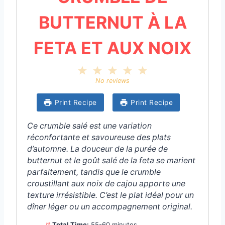
BUTTERNUT À LA
FETA ET AUX NOIX
1
2
3
4
5
S
S
S
S
S
No reviews
t
t
t
t
t
a
a
a
a
a
Print Recipe
Print Recipe
r
r
r
r
r
s
s
s
s
Ce crumble salé est une variation
réconfortante et savoureuse des plats
d’automne. La douceur de la purée de
butternut et le goût salé de la feta se marient
parfaitement, tandis que le crumble
croustillant aux noix de cajou apporte une
texture irrésistible. C’est le plat idéal pour un
dîner léger ou un accompagnement original.
Total Time:
55-60 minutes