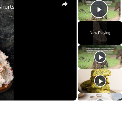
shorts
Play Vid
Now Playing
y
eo