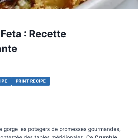
Feta : Recette
ante
IPE
PRINT RECIPE
ence gorge les potagers de promesses gourmandes,
contestée des tables méridionales. Ce
Crumble