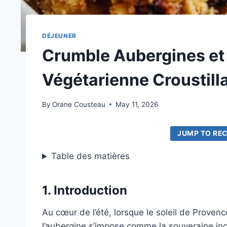
DÉJEUNER
Crumble Aubergines et 
Végétarienne Croustill
By
Orane Cousteau
May 11, 2026
JUMP TO REC
Table des matières
1. Introduction
Au cœur de l’été, lorsque le soleil de Prov
l’aubergine s’impose comme la souveraine in