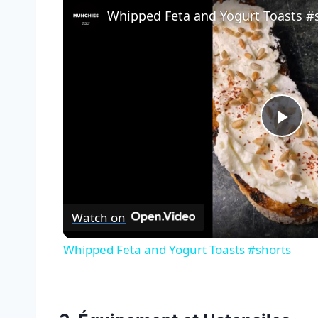
Whipped Feta and Yogurt Toasts #
Pla
Vid
Watch on
Whipped Feta and Yogurt Toasts #shorts