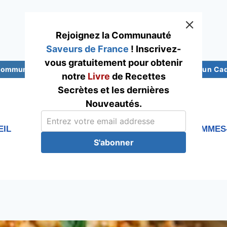
Rejoignez la Communauté
Saveurs de France
! Inscrivez-
vous gratuitement pour obtenir
 Communauté Saveurs France
Abonnez-vous pour un Cade
notre
Livre
de Recettes
Secrètes et les dernières
Nouveautés.
EIL
RECETTES
Blog
QUI SOMMES
S'abonner