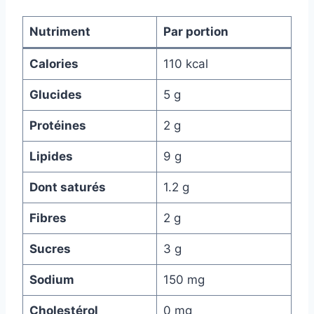
Nutriment
Par portion
Calories
110 kcal
Glucides
5 g
Protéines
2 g
Lipides
9 g
Dont saturés
1.2 g
Fibres
2 g
Sucres
3 g
Sodium
150 mg
Cholestérol
0 mg