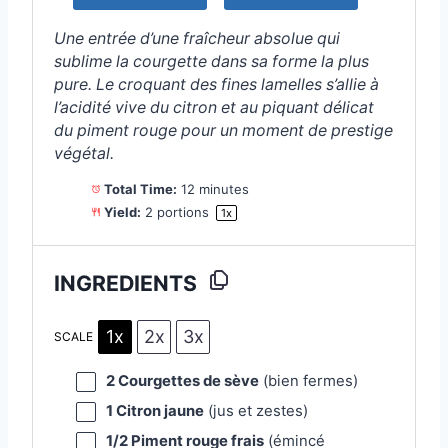
s
s
s
s
Une entrée d’une fraîcheur absolue qui
sublime la courgette dans sa forme la plus
pure. Le croquant des fines lamelles s’allie à
l’acidité vive du citron et au piquant délicat
du piment rouge pour un moment de prestige
végétal.
Total Time:
12 minutes
Yield:
2
portions
1
x
INGREDIENTS
1x
2x
3x
SCALE
2
Courgettes de sève
(bien fermes)
1
Citron jaune
(jus et zestes)
1/2
Piment rouge frais
(émincé