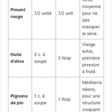
moyenne
Piment
1/2 unité
1/2 unit
pour ne
rouge
pas
masquer
la sève.
Vierge
extra,
Huile
2 c. à
2 tbsp
première
d’olive
soupe
pression
à froid.
Méditerra
néens,
Pignons
1 c. à
pour une
1 tbsp
de pin
soupe
structure
croquant