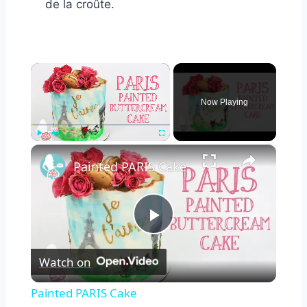
de la croûte.
×
Now Playing
×
Play
Unmute
Fullscreen
Painted PARIS Cake
Play
Watch on
Video
Painted PARIS Cake