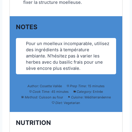
fixer la structure moelleuse.
NOTES
Pour un moelleux incomparable, utilisez
des ingrédients à température
ambiante. N’hésitez pas à varier les
herbes avec du basilic frais pour une
sève encore plus estivale.
Author:
Cosette Vallée
Prep Time:
15 minutes
Cook Time:
45 minutes
Category:
Entrée
Method:
Cuisson au four
Cuisine:
Méditerranéenne
Diet:
Vegetarian
NUTRITION