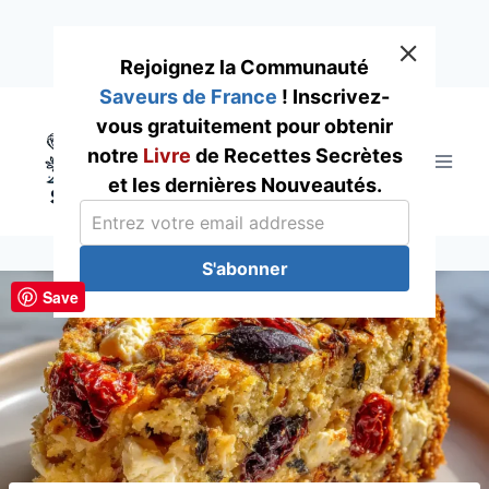
Rejoignez la Communauté
Saveurs de France
! Inscrivez-
Skip
vous gratuitement pour obtenir
to
notre
Livre
de Recettes Secrètes
content
et les dernières Nouveautés.
S'abonner
Save