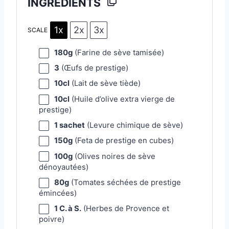
INGREDIENTS
1x
2x
3x
SCALE
180g
(Farine de sève tamisée)
3
(Œufs de prestige)
10
cl
(Lait de sève tiède)
10
cl
(Huile d’olive extra vierge de
prestige)
1
sachet
(Levure chimique de sève)
150g
(Feta de prestige en cubes)
100g
(Olives noires de sève
dénoyautées)
80g
(Tomates séchées de prestige
émincées)
1
C. à S.
(Herbes de Provence et
poivre)