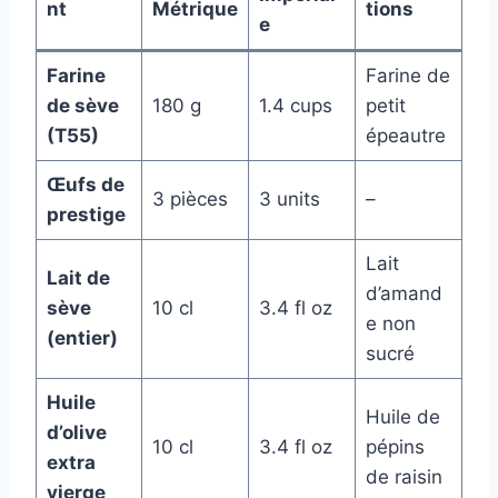
nt
Métrique
tions
e
Farine
Farine de
de sève
180 g
1.4 cups
petit
(T55)
épeautre
Œufs de
3 pièces
3 units
–
prestige
Lait
Lait de
d’amand
sève
10 cl
3.4 fl oz
e non
(entier)
sucré
Huile
Huile de
d’olive
10 cl
3.4 fl oz
pépins
extra
de raisin
vierge