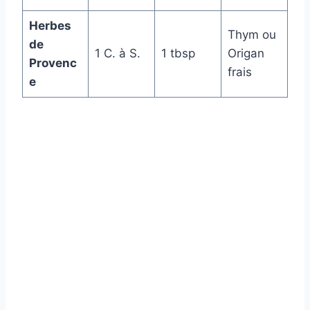
Herbes
Thym ou
de
1 C. à S.
1 tbsp
Origan
Provenc
frais
e