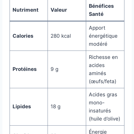
Bénéfices
Nutriment
Valeur
Santé
Apport
Calories
280 kcal
énergétique
modéré
Richesse en
acides
Protéines
9 g
aminés
(œufs/feta)
Acides gras
mono-
Lipides
18 g
insaturés
(huile d’olive)
Énergie