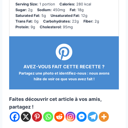
Serving Size:
1 portion
Calories:
280 kcal
Sugar:
2g
Sodium:
450mg
Fat:
18g
Saturated Fat:
5g
Unsaturated Fat:
12g
Trans Fat:
0g
Carbohydrates:
22g
Fiber:
2g
Protein:
9g
Cholesterol:
95mg
AVEZ-VOUS FAIT CETTE RECETTE ?
Partagez une photo et identifiez-nous : nous avons
hâte de voir ce que vous avez fait !
Faites découvrir cet article à vos amis,
partagez !