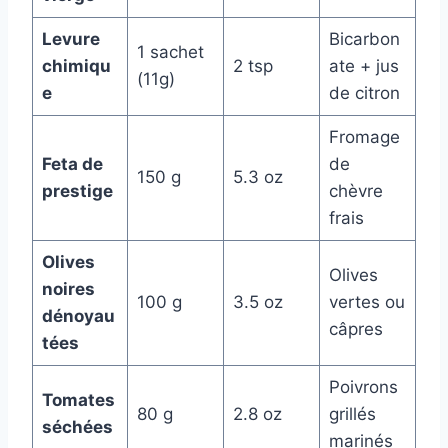
Levure
Bicarbon
1 sachet
chimiqu
2 tsp
ate + jus
(11g)
e
de citron
Fromage
Feta de
de
150 g
5.3 oz
prestige
chèvre
frais
Olives
Olives
noires
100 g
3.5 oz
vertes ou
dénoyau
câpres
tées
Poivrons
Tomates
80 g
2.8 oz
grillés
séchées
marinés