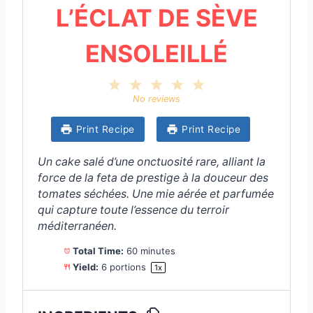
L’ÉCLAT DE SÈVE
ENSOLEILLÉ
1
2
3
4
5
S
S
S
S
S
No reviews
t
t
t
t
t
a
a
a
a
a
Print Recipe
Print Recipe
r
r
r
r
r
s
s
s
s
Un cake salé d’une onctuosité rare, alliant la
force de la feta de prestige à la douceur des
tomates séchées. Une mie aérée et parfumée
qui capture toute l’essence du terroir
méditerranéen.
Total Time:
60 minutes
Yield:
6
portions
1
x