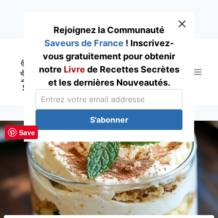
Rejoignez la Communauté
Saveurs de France
! Inscrivez-
Skip
vous gratuitement pour obtenir
to
notre
Livre
de Recettes Secrètes
content
et les dernières Nouveautés.
S'abonner
Save