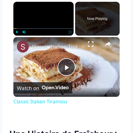
×
Now Playing
×
Play
Unmute
Fullscreen
Classic Italian Tiramisu
Play
Watch on
Video
Classic Italian Tiramisu