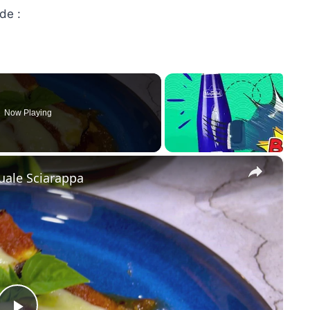
de :
Now Playing
×
uale Sciarappa