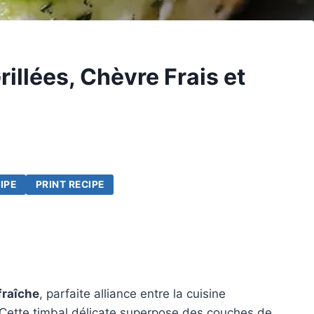
illées, Chèvre Frais et
IPE
PRINT RECIPE
fraîche
, parfaite alliance entre la cuisine
Cette timbal délicate superpose des couches de