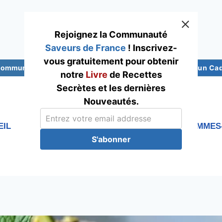
Rejoignez la Communauté
Saveurs de France
! Inscrivez-
vous gratuitement pour obtenir
 Communauté Saveurs France
Abonnez-vous pour un Cade
notre
Livre
de Recettes
Secrètes et les dernières
Nouveautés.
EIL
RECETTES
Blog
QUI SOMMES
S'abonner