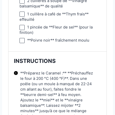
2
cuillères à soupe de **Vinaigre
balsamique** de qualité
1
cuillère à café de **Thym frais**
effeuillé
1
pincée de **Fleur de sel** (pour la
finition)
**Poivre noir** fraîchement moulu
INSTRUCTIONS
**Préparez le Caramel :** **Préchauffez
le four à 200 °C (400 °F)**. Dans une
poêle (ou un moule à manqué de 22-24
cm allant au four), faites fondre le
**beurre demi-sel** à feu moyen.
Ajoutez le **miel** et le **vinaigre
balsamique**. Laissez mijoter **2
minutes** jusqu’à ce que le mélange