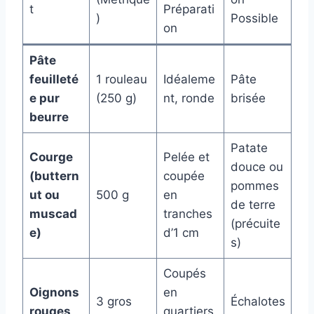
t
Préparati
)
Possible
on
Pâte
feuilleté
1 rouleau
Idéaleme
Pâte
e pur
(250 g)
nt, ronde
brisée
beurre
Patate
Courge
Pelée et
douce ou
(buttern
coupée
pommes
ut ou
500 g
en
de terre
muscad
tranches
(précuite
e)
d’1 cm
s)
Coupés
Oignons
en
3 gros
Échalotes
rouges
quartiers