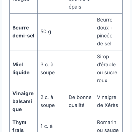
épais
Beurre
Beurre
doux +
50 g
demi-sel
pincée
de sel
Sirop
Miel
3 c. à
d’érable
liquide
soupe
ou sucre
roux
Vinaigre
2 c. à
De bonne
Vinaigre
balsami
soupe
qualité
de Xérès
que
Thym
Romarin
1 c. à
frais
ou sauge