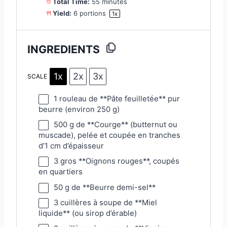
Total Time:
55 minutes
Yield:
6
portions
1
x
INGREDIENTS
1x
2x
3x
SCALE
1
rouleau de **Pâte feuilletée** pur
beurre (environ
250 g
)
500 g
de **Courge** (butternut ou
muscade), pelée et coupée en tranches
d’1 cm d’épaisseur
3
gros **Oignons rouges**, coupés
en quartiers
50 g
de **Beurre demi-sel**
3
cuillères à soupe de **Miel
liquide** (ou sirop d’érable)