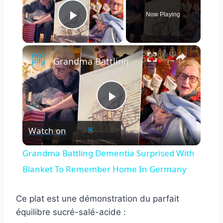
Now Playing
Play Video
×
Grandma Battling Dementia Surprised With Blanket To Remember Home In Germany
Play
Watch on
Video
Grandma Battling Dementia Surprised With
Blanket To Remember Home In Germany
Ce plat est une démonstration du parfait
équilibre sucré-salé-acide :