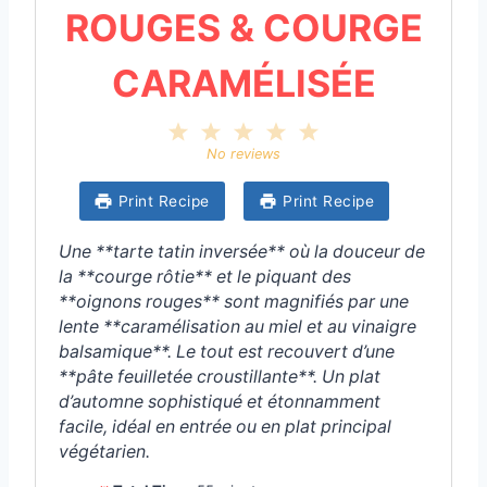
ROUGES & COURGE
CARAMÉLISÉE
1
2
3
4
5
S
S
S
S
S
No reviews
t
t
t
t
t
a
a
a
a
a
Print Recipe
Print Recipe
r
r
r
r
r
s
s
s
s
Une **tarte tatin inversée** où la douceur de
la **courge rôtie** et le piquant des
**oignons rouges** sont magnifiés par une
lente **caramélisation au miel et au vinaigre
balsamique**. Le tout est recouvert d’une
**pâte feuilletée croustillante**. Un plat
d’automne sophistiqué et étonnamment
facile, idéal en entrée ou en plat principal
végétarien.