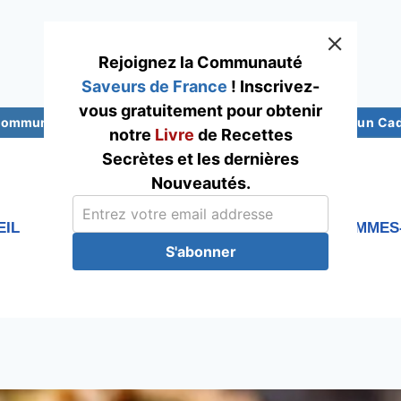
Rejoignez la Communauté
Saveurs de France
! Inscrivez-
vous gratuitement pour obtenir
 Communauté Saveurs France
Abonnez-vous pour un Cade
notre
Livre
de Recettes
Secrètes et les dernières
Nouveautés.
EIL
RECETTES
Blog
QUI SOMMES
S'abonner