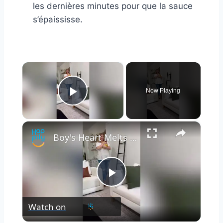
les dernières minutes pour que la sauce
s’épaississe.
×
Now Playing
Play Video
×
Boy's Heart Melts As He Meets Baby Sister After NICU Stay | Happily TV
Play
Watch on
Video