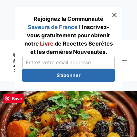
Rejoignez la Communauté
Saveurs de France
! Inscrivez-
vous gratuitement pour obtenir
Skip
notre
Livre
de Recettes Secrètes
to
et les dernières Nouveautés.
content
S'abonner
Save