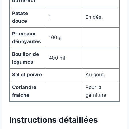
butternut
Patate
1
En dés.
douce
Pruneaux
100 g
dénoyautés
Bouillon de
400 ml
légumes
Sel et poivre
Au goût.
Coriandre
Pour la
fraîche
garniture.
Instructions détaillées