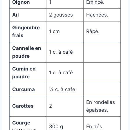
Oignon
1
Émincé.
Ail
2 gousses
Hachées.
Gingembre
1 cm
Râpé.
frais
Cannelle en
1 c. à café
poudre
Cumin en
1 c. à café
poudre
Curcuma
½ c. à café
En rondelles
Carottes
2
épaisses.
Courge
300 g
En dés.