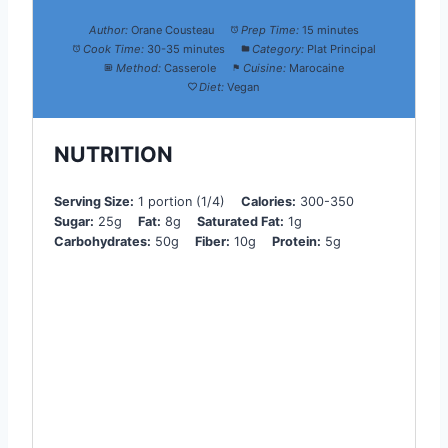
Author:
Orane Cousteau
Prep Time:
15 minutes
Cook Time:
30-35 minutes
Category:
Plat Principal
Method:
Casserole
Cuisine:
Marocaine
Diet:
Vegan
NUTRITION
Serving Size:
1 portion (1/4)
Calories:
300-350
Sugar:
25g
Fat:
8g
Saturated Fat:
1g
Carbohydrates:
50g
Fiber:
10g
Protein:
5g