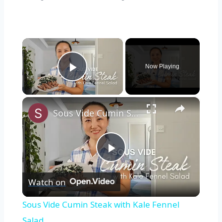
×
Now Playing
Play Video
×
Sous Vide Cumin Steak with Kale Fennel Salad
Play
Watch on
Video
Sous Vide Cumin Steak with Kale Fennel
Salad