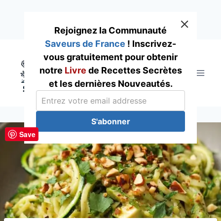
Rejoignez la Communauté
Saveurs de France
! Inscrivez-
Skip
vous gratuitement pour obtenir
to
notre
Livre
de Recettes Secrètes
content
et les dernières Nouveautés.
S'abonner
Save